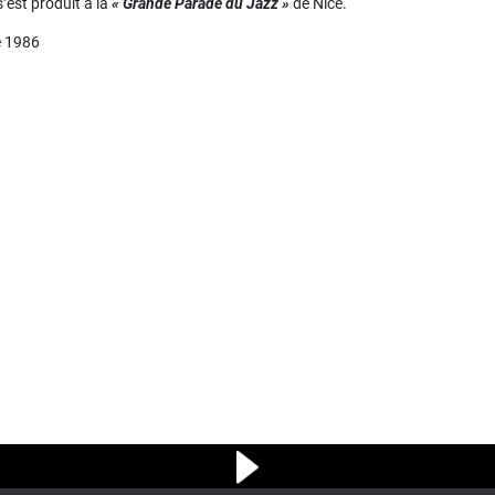
’est produit à la
« Grande Parade du Jazz »
de Nice.
e 1986