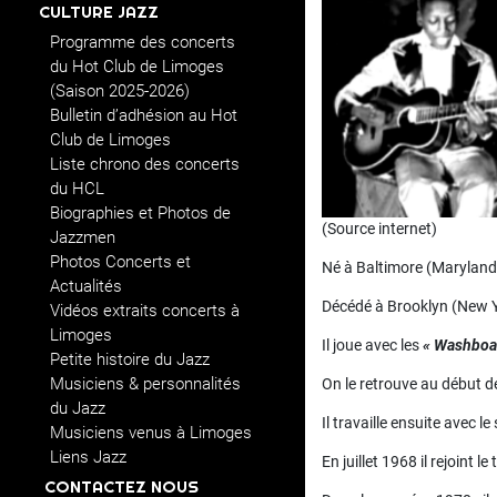
CULTURE JAZZ
Programme des concerts
du Hot Club de Limoges
(Saison 2025-2026)
Bulletin d’adhésion au Hot
Club de Limoges
Liste chrono des concerts
du HCL
Biographies et Photos de
(Source internet)
Jazzmen
Photos Concerts et
Né à Baltimore (Maryland
Actualités
Décédé à Brooklyn (New Y
Vidéos extraits concerts à
Limoges
Il joue avec les
« Washboa
Petite histoire du Jazz
Musiciens & personnalités
On le retrouve au début d
du Jazz
Il travaille ensuite avec 
Musiciens venus à Limoges
Liens Jazz
En juillet 1968 il rejoint l
CONTACTEZ NOUS