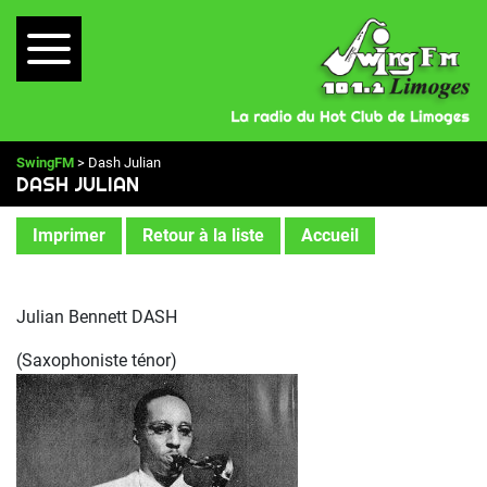
SwingFM
> Dash Julian
DASH JULIAN
Imprimer
Retour à la liste
Accueil
Julian Bennett DASH
(Saxophoniste ténor)