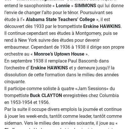
entend le saxophoniste «
Lonnie
»
SIMMONS
qui lui donne
l’envie de changer l’alto pour le ténor. Poursuivant ses
étude à l’«
Alabama State Teachers’ College
», il est
découvert dès 1933 par le trompettiste
Erskine HAWKINS
.
Il continue cependant ses études à Montgomery, puis se
rend à New York suivre des études pour devenir
embaumeur. Cependant de 1936 à 1938 il dirige son propre
orchestre au «
Monroe’s Uptown House
».
En septembre 1938 il remplace Paul Bascomb dans
l’orchestre d’
Erskine HAWKINS
et y demeure jusqu’ŕ la
dissolution de cette formation dans le milieu des années
cinquante.
Il participe comme soliste à quatre «Jam Sessions» du
trompettiste
Buck CLAYTON
enregistrées chez Columbia
en 1953-1954 et 1956.
Par la suite il occupe divers emplois la journée et continue
à jouer les week-ends, tantôt comme leader, tantôt comme
sideman. Vers le milieu des années soixante, il joue au «