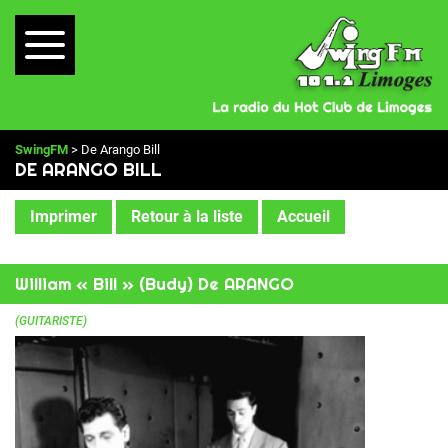
SwingFM
> De Arango Bill
DE ARANGO BILL
Imprimer
Retour à la liste
Accueil
William « Bill » (Budy) De ARANGO
(GUITARISTE)