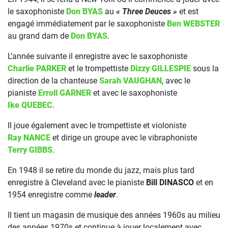
le saxophoniste
Don BYAS
au
« Three Deuces »
et est
engagé immédiatement par le saxophoniste
Ben WEBSTER
au grand dam de
Don BYAS
.
L’année suivante il enregistre avec le saxophoniste
Charlie PARKER
et le trompettiste
Dizzy GILLESPIE
sous la
direction de la chanteuse
Sarah VAUGHAN
, avec le
pianiste
Erroll GARNER
et avec le saxophoniste
Ike QUEBEC
.
Il joue également avec le trompettiste et violoniste
Ray NANCE
et dirige un groupe avec le vibraphoniste
Terry GIBBS
.
En 1948 il se retire du monde du jazz, mais plus tard
enregistre à Cleveland avec le pianiste
Bill DINASCO
et en
1954 enregistre comme
leader
.
Il tient un magasin de musique des années 1960s au milieu
des années 1970s et continue à jouer localement avec