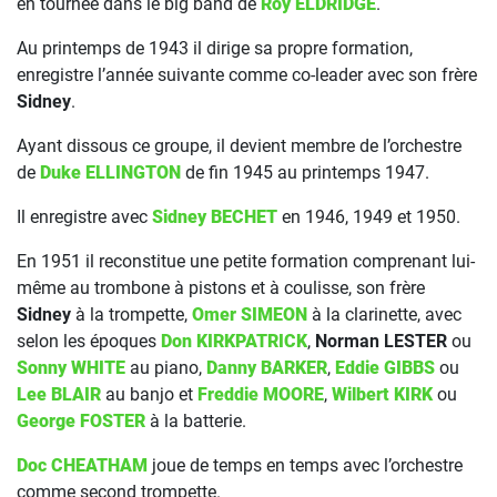
en tournée dans le big band de
Roy ELDRIDGE
.
Au printemps de 1943 il dirige sa propre formation,
enregistre l’année suivante comme co-leader avec son frère
Sidney
.
Ayant dissous ce groupe, il devient membre de l’orchestre
de
Duke ELLINGTON
de fin 1945 au printemps 1947.
Il enregistre avec
Sidney BECHET
en 1946, 1949 et 1950.
En 1951 il reconstitue une petite formation comprenant lui-
même au trombone à pistons et à coulisse, son frère
Sidney
à la trompette,
Omer SIMEON
à la clarinette, avec
selon les époques
Don KIRKPATRICK
,
Norman LESTER
ou
Sonny WHITE
au piano,
Danny BARKER
,
Eddie GIBBS
ou
Lee BLAIR
au banjo et
Freddie MOORE
,
Wilbert KIRK
ou
George FOSTER
à la batterie.
Doc CHEATHAM
joue de temps en temps avec l’orchestre
comme second trompette.