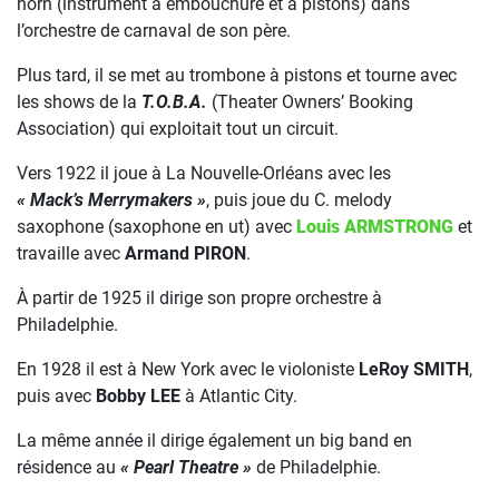
horn (instrument à embouchure et à pistons) dans
l’orchestre de carnaval de son père.
Plus tard, il se met au trombone à pistons et tourne avec
les shows de la
T.O.B.A.
(Theater Owners’ Booking
Association) qui exploitait tout un circuit.
Vers 1922 il joue à La Nouvelle-Orléans avec les
« Mack’s Merrymakers »
, puis joue du C. melody
saxophone (saxophone en ut) avec
Louis ARMSTRONG
et
travaille avec
Armand PIRON
.
À partir de 1925 il dirige son propre orchestre à
Philadelphie.
En 1928 il est à New York avec le violoniste
LeRoy SMITH
,
puis avec
Bobby LEE
à Atlantic City.
La même année il dirige également un big band en
résidence au
« Pearl Theatre »
de Philadelphie.