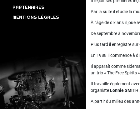
Il reçoit ses premières le
PARTENAIRES
Par la suite il étudie la m
MENTIONS LÉGALES
À l’âge de dix ans il joue 
De septembre à novembre 
Plus tard il enregistre su
En 1988 il commence à diri
Il apparaît comme sidema
un trio « The Free Spirits 
Il travaille également av
organiste
Lonnie SMITH
.
À partir du milieu des ann