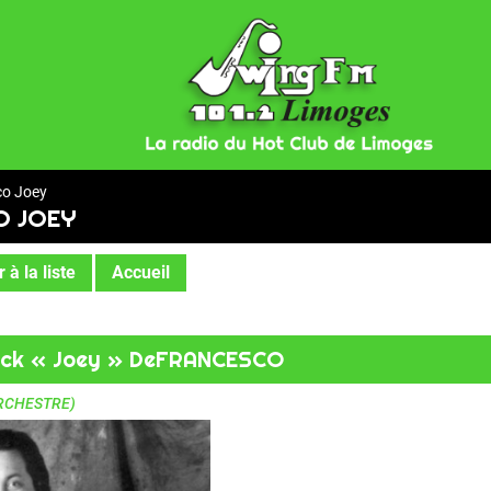
co Joey
O JOEY
 à la liste
Accueil
ick « Joey » DeFRANCESCO
ORCHESTRE)