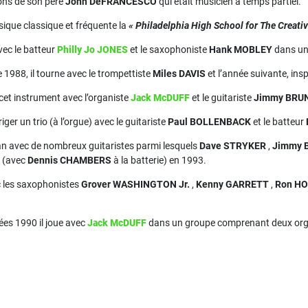
çons de son père
John DeFRANCESCO
qui était musicien à temps partiel.
usique classique et fréquente la
« Philadelphia High School for The Creati
avec le batteur
Philly Jo JONES
et le saxophoniste
Hank MOBLEY
dans un 
1988, il tourne avec le trompettiste
Miles DAVIS
et l’année suivante, insp
r cet instrument avec l’organiste
Jack McDUFF
et le guitariste
Jimmy BRU
ger un trio (à l’orgue) avec le guitariste
Paul BOLLENBACK
et le batteur
n avec de nombreux guitaristes parmi lesquels
Dave STRYKER
,
Jimmy 
» (avec
Dennis CHAMBERS
à la batterie) en 1993.
ec les saxophonistes
Grover WASHINGTON Jr.
,
Kenny GARRETT
,
Ron H
ées 1990 il joue avec
Jack McDUFF
dans un groupe comprenant deux orgu