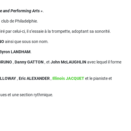
ve and Performing Arts »
.
club de Philadelphie.
iré par celui-ci, il s’essaie à la trompette, adoptant sa sonorité.
NO
ainsi que sous son nom.
Byron LANDHAM
.
BRUNO
,
Danny GATTON
, et
John McLAUGHLIN
avec lequel il forme
OLLOWAY
,
Eric ALEXANDER
,
Illinois JACQUET
et le pianiste et
es et une section rythmique.