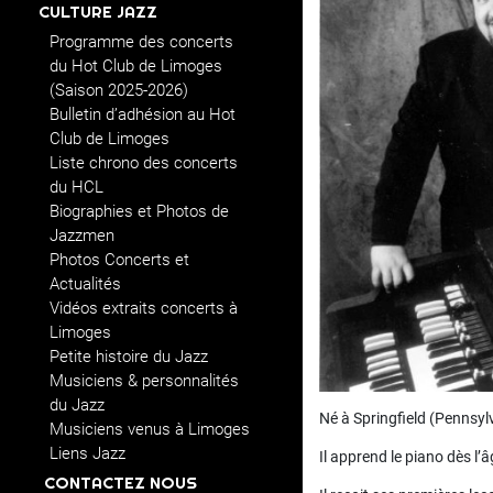
CULTURE JAZZ
Programme des concerts
du Hot Club de Limoges
(Saison 2025-2026)
Bulletin d’adhésion au Hot
Club de Limoges
Liste chrono des concerts
du HCL
Biographies et Photos de
Jazzmen
Photos Concerts et
Actualités
Vidéos extraits concerts à
Limoges
Petite histoire du Jazz
Musiciens & personnalités
du Jazz
Né à Springfield (Pennsylv
Musiciens venus à Limoges
Liens Jazz
Il apprend le piano dès l’
CONTACTEZ NOUS