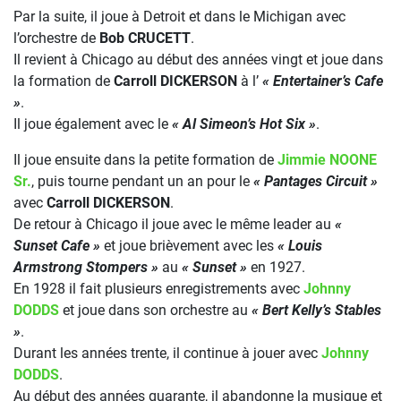
Par la suite, il joue à Detroit et dans le Michigan avec
l’orchestre de
Bob CRUCETT
.
Il revient à Chicago au début des années vingt et joue dans
la formation de
Carroll DICKERSON
à l’
« Entertainer’s Cafe
»
.
Il joue également avec le
« Al Simeon’s Hot Six »
.
Il joue ensuite dans la petite formation de
Jimmie NOONE
Sr.
, puis tourne pendant un an pour le
« Pantages Circuit »
avec
Carroll DICKERSON
.
De retour à Chicago il joue avec le même leader au
«
Sunset Cafe »
et joue brièvement avec les
« Louis
Armstrong Stompers »
au
« Sunset »
en 1927.
En 1928 il fait plusieurs enregistrements avec
Johnny
DODDS
et joue dans son orchestre au
« Bert Kelly’s Stables
»
.
Durant les années trente, il continue à jouer avec
Johnny
DODDS
.
Au début des années quarante, il abandonne la musique et