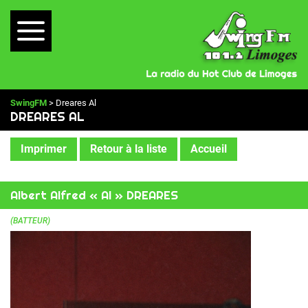
SwingFM
> Dreares Al
DREARES AL
Imprimer
Retour à la liste
Accueil
Albert Alfred « Al » DREARES
(BATTEUR)