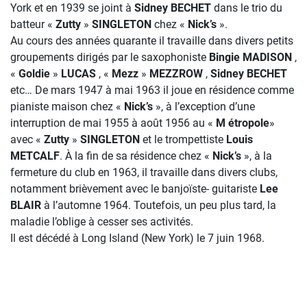
York et en 1939 se joint à
Sidney BECHET
dans le trio du
batteur «
Zutty
»
SINGLETON
chez «
Nick’s
».
Au cours des années quarante il travaille dans divers petits
groupements dirigés par le saxophoniste
Bingie MADISON
,
«
Goldie
»
LUCAS
, «
Mezz
»
MEZZROW
,
Sidney BECHET
etc… De mars 1947 à mai 1963 il joue en résidence comme
pianiste maison chez «
Nick’s
», à l’exception d’une
interruption de mai 1955 à août 1956 au «
M étropole
»
avec «
Zutty
»
SINGLETON
et le trompettiste
Louis
METCALF
. À la fin de sa résidence chez «
Nick’s
», à la
fermeture du club en 1963, il travaille dans divers clubs,
notamment brièvement avec le banjoïste- guitariste
Lee
BLAIR
à l’automne 1964. Toutefois, un peu plus tard, la
maladie l’oblige à cesser ses activités.
Il est décédé à Long Island (New York) le 7 juin 1968.