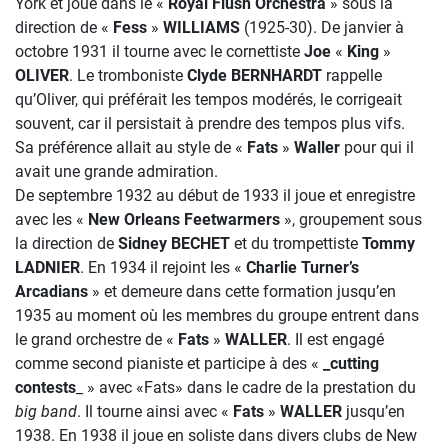
York et joue dans le «
Royal Flush Orchestra
» sous la
direction de «
Fess
»
WILLIAMS
(1925-30). De janvier à
octobre 1931 il tourne avec le cornettiste
Joe
«
King
»
OLIVER
. Le tromboniste
Clyde BERNHARDT
rappelle
qu’Oliver, qui préférait les tempos modérés, le corrigeait
souvent, car il persistait à prendre des tempos plus vifs.
Sa préférence allait au style de «
Fats
»
Waller
pour qui il
avait une grande admiration.
De septembre 1932 au début de 1933 il joue et enregistre
avec les «
New Orleans Feetwarmers
», groupement sous
la direction de
Sidney BECHET
et du trompettiste
Tommy
LADNIER
. En 1934 il rejoint les «
Charlie Turner’s
Arcadians
» et demeure dans cette formation jusqu’en
1935 au moment où les membres du groupe entrent dans
le grand orchestre de «
Fats
»
WALLER
. Il est engagé
comme second pianiste et participe à des «
_cutting
contests
_ » avec «Fats» dans le cadre de la prestation du
big band
. Il tourne ainsi avec «
Fats
»
WALLER
jusqu’en
1938. En 1938 il joue en soliste dans divers clubs de New