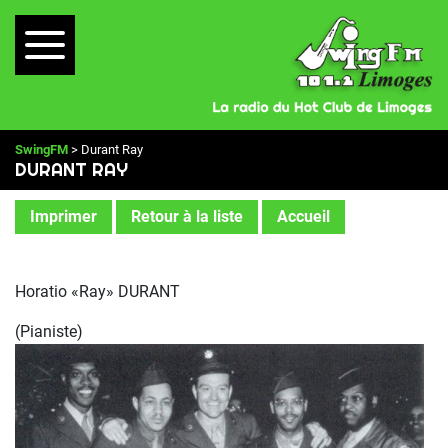
SwingFM
> Durant Ray
DURANT RAY
Imprimer
Retour à la liste
Accueil
Horatio «Ray» DURANT
(Pianiste)