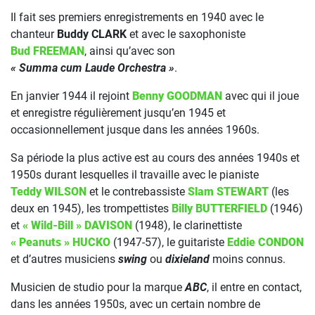
Il fait ses premiers enregistrements en 1940 avec le
chanteur
Buddy CLARK
et avec le saxophoniste
Bud FREEMAN
, ainsi qu’avec son
« Summa cum Laude Orchestra »
.
En janvier 1944 il rejoint
Benny GOODMAN
avec qui il joue
et enregistre régulièrement jusqu’en 1945 et
occasionnellement jusque dans les années 1960s.
Sa période la plus active est au cours des années 1940s et
1950s durant lesquelles il travaille avec le pianiste
Teddy WILSON
et le contrebassiste
Slam STEWART
(les
deux en 1945), les trompettistes
Billy BUTTERFIELD
(1946)
et
« Wild-Bill » DAVISON
(1948), le clarinettiste
« Peanuts » HUCKO
(1947-57), le guitariste
Eddie CONDON
et d’autres musiciens
swing
ou
dixieland
moins connus.
Musicien de studio pour la marque
ABC
, il entre en contact,
dans les années 1950s, avec un certain nombre de