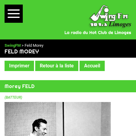
SwingFM
> Feld Morey
FELD MOREY
Imprimer
Retour à la liste
Accueil
Morey FELD
(BATTEUR)