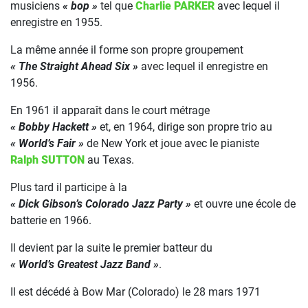
musiciens
« bop »
tel que
Charlie PARKER
avec lequel il
enregistre en 1955.
La même année il forme son propre groupement
« The Straight Ahead Six »
avec lequel il enregistre en
1956.
En 1961 il apparaît dans le court métrage
« Bobby Hackett »
et, en 1964, dirige son propre trio au
« World’s Fair »
de New York et joue avec le pianiste
Ralph SUTTON
au Texas.
Plus tard il participe à la
« Dick Gibson’s Colorado Jazz Party »
et ouvre une école de
batterie en 1966.
Il devient par la suite le premier batteur du
« World’s Greatest Jazz Band »
.
Il est décédé à Bow Mar (Colorado) le 28 mars 1971