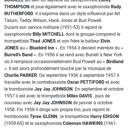
THOMPSON
et joue également avec le saxophoniste
Rudy
RUTHERFORD
. Il s’exprime dans un style influencé par Art
Tatum, Teddy Wilson, Hank Jones et Bud Powell.
Durant son service militaire (1951-53) il rejoint le
saxophoniste
Billy MITCHELL
dont le groupe comprend le
trompettiste
Thad JONES
et son frère le batteur
Elvin
JONES
au «
Bluebird Inn
». En 1954 il devient membre du «
Burrell’s
Band
». En 1956 il se rend avec Burrell à New York
où il remplace occasionnellement Bud Powell au «
Birdland
». Il est alors profondément touché par la musique de
Charlie PARKER
. De septembre 1956 à septembre 1957 il
travaille avec le contrebassiste
Oscar PETTIFORD
et avec
le tromboniste
Jay Jay JOHNSON
. En septembre et octobre
1957 il est avec le trompettiste
Miles DAVIS
, puis de
nouveau avec
Jay Jay JOHNSON
de janvier à octobre
1958. Fin 1958 il dirige son propre trio, puis rejoint le
tromboniste
Tyree GLENN
, le trompettiste
Harry EDISON
(1959-60) et le saxophoniste
Coleman HAWKINS
(1961-