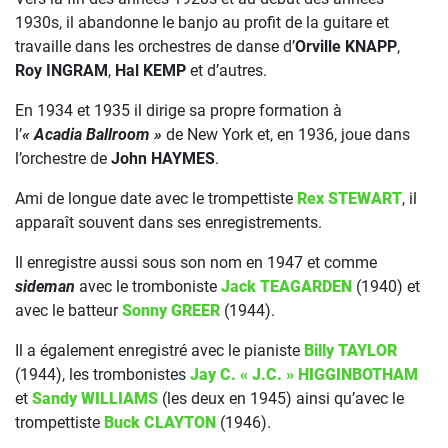
1930s, il abandonne le banjo au profit de la guitare et
travaille dans les orchestres de danse d’
Orville KNAPP
,
Roy INGRAM
,
Hal KEMP
et d’autres.
En 1934 et 1935 il dirige sa propre formation à
l’
« Acadia Ballroom »
de New York et, en 1936, joue dans
l’orchestre de
John HAYMES
.
Ami de longue date avec le trompettiste
Rex STEWART
, il
apparaît souvent dans ses enregistrements.
Il enregistre aussi sous son nom en 1947 et comme
sideman
avec le tromboniste
Jack TEAGARDEN
(1940) et
avec le batteur
Sonny GREER
(1944).
Il a également enregistré avec le pianiste
Billy TAYLOR
(1944), les trombonistes
Jay C. « J.C. » HIGGINBOTHAM
et
Sandy WILLIAMS
(les deux en 1945) ainsi qu’avec le
trompettiste
Buck CLAYTON
(1946).