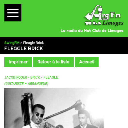
SwingFM
> Fleagle Brick
FLEAGLE BRICK
Imprimer
Retour à la liste
Accueil
JACOB ROGER « BRICK » FLEAGLE
(GUITARISTE – ARRANGEUR)