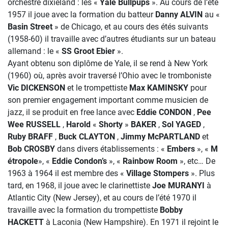
orchestre dixieland : les «
Yale Bullpups
». Au cours de l’été
1957 il joue avec la formation du batteur
Danny ALVIN
au «
Basin Street
» de Chicago, et au cours des étés suivants
(1958-60) il travaille avec d’autres étudiants sur un bateau
allemand : le «
SS
Groot Ebier
».
Ayant obtenu son diplôme de Yale, il se rend à New York
(1960) où, après avoir traversé l’Ohio avec le tromboniste
Vic DICKENSON
et le trompettiste
Max KAMINSKY
pour
son premier engagement important comme musicien de
jazz, il se produit en free lance avec
Eddie CONDON
,
Pee
Wee RUSSELL
,
Harold
«
Shorty
»
BAKER
,
Sol YAGED
,
Ruby BRAFF
,
Buck
CLAYTON
,
Jimmy McPARTLAND
et
Bob CROSBY
dans divers établissements : «
Embers
», «
M
étropole
», «
Eddie Condon’s
», «
Rainbow Room
», etc… De
1963 à 1964 il est membre des «
Village Stompers
». Plus
tard, en 1968, il joue avec le clarinettiste
Joe MURANYI
à
Atlantic City (New Jersey), et au cours de l’été 1970 il
travaille avec la formation du trompettiste
Bobby
HACKETT
à Laconia (New Hampshire). En 1971 il rejoint le