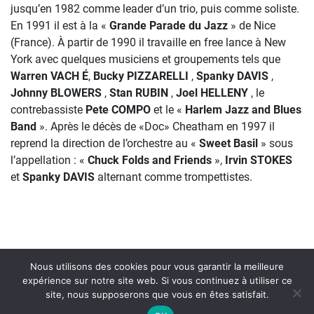
jusqu’en 1982 comme leader d’un trio, puis comme soliste.
En 1991 il est à la «
Grande Parade du Jazz
» de Nice
(France). À partir de 1990 il travaille en free lance à New
York avec quelques musiciens et groupements tels que
Warren VACH É
,
Bucky PIZZARELLI
,
Spanky DAVIS
,
Johnny BLOWERS
,
Stan RUBIN
,
Joel HELLENY
, le
contrebassiste
Pete COMPO
et le «
Harlem Jazz and Blues
Band
». Après le décès de «Doc» Cheatham en 1997 il
reprend la direction de l’orchestre au «
Sweet Basil
» sous
l’appellation : «
Chuck
Folds and Friends
»,
Irvin STOKES
et
Spanky DAVIS
alternant comme trompettistes.
Nous utilisons des cookies pour vous garantir la meilleure
expérience sur notre site web. Si vous continuez à utiliser ce
site, nous supposerons que vous en êtes satisfait.
On Air : EARL BOSTIC