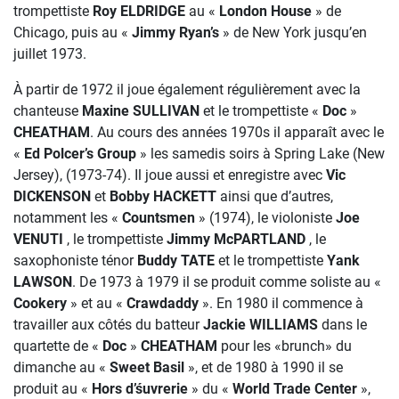
trompettiste
Roy ELDRIDGE
au «
London House
» de
Chicago, puis au «
Jimmy Ryan’s
» de New York jusqu’en
juillet 1973.
À partir de 1972 il joue également régulièrement avec la
chanteuse
Maxine SULLIVAN
et le trompettiste «
Doc
»
CHEATHAM
. Au cours des années 1970s il apparaît avec le
«
Ed Polcer’s Group
» les samedis soirs à Spring Lake (New
Jersey), (1973-74). Il joue aussi et enregistre avec
Vic
DICKENSON
et
Bobby
HACKETT
ainsi que d’autres,
notamment les «
Countsmen
» (1974), le violoniste
Joe
VENUTI
, le trompettiste
Jimmy McPARTLAND
, le
saxophoniste ténor
Buddy TATE
et le trompettiste
Yank
LAWSON
. De 1973 à 1979 il se produit comme soliste au «
Cookery
» et au «
Crawdaddy
». En 1980 il commence à
travailler aux côtés du batteur
Jackie WILLIAMS
dans le
quartette de «
Doc
»
CHEATHAM
pour les «brunch» du
dimanche au «
Sweet Basil
», et de 1980 à 1990 il se
produit au «
Hors d’śuvrerie
» du «
World Trade Center
»,