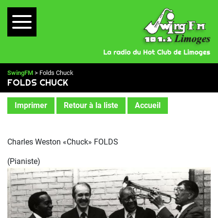
SwingFM
> Folds Chuck
FOLDS CHUCK
Imprimer
Retour à la liste
Accueil
Charles Weston «Chuck» FOLDS
(Pianiste)