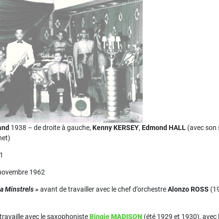
and
1938 – de droite à gauche,
Kenny KERSEY
,
Edmond HALL
(avec son 
net)
01
 novembre 1962
ia Minstrels »
avant de travailler avec le chef d’orchestre
Alonzo ROSS
(19
l travaille avec le saxophoniste
Bingie MADISON
(été 1929 et 1930), avec 