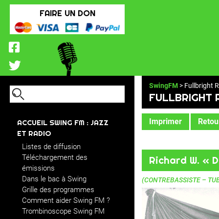
FAIRE UN DON
SwingFM
> Fullbright 
FULLBRIGHT 
Imprimer
Retour
ACCUEIL SWING FM : JAZZ
ET RADIO
Listes de diffusion
Téléchargement des
Richard W. « 
émissions
Dans le bac à Swing
(CONTREBASSISTE – TUB
Grille des programmes
Comment aider Swing FM ?
Trombinoscope Swing FM