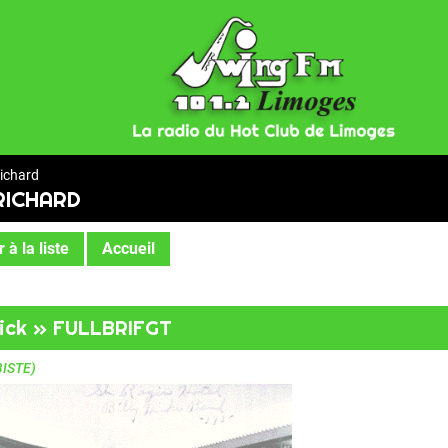
Richard
RICHARD
 à la liste
Accueil
Dick » FULLBRIFGT
ISTE)