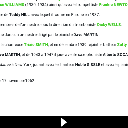
nce WILLIAMS
(1930, 1934) ainsi qu’avec le trompettiste
Frankie NEWT
tre de
Teddy HILL
avec lequel il tourne en Europe en 1937.
 membres de l’orchestre sous la direction du tromboniste
Dicky WELLS
.
oue dans un orchestre dirigé par le pianiste
Dave MARTIN
.
c la chanteuse
Trixie SMITH
, et en décembre 1939 rejoint le batteur
Zutt
ve MARTIN
, et de 1943 à 1947 il joue avec le saxophoniste
Alberto SOC
elance
à New York, jouant avec le chanteur
Noble SISSLE
et avec le piani
 le 17 novembre1962