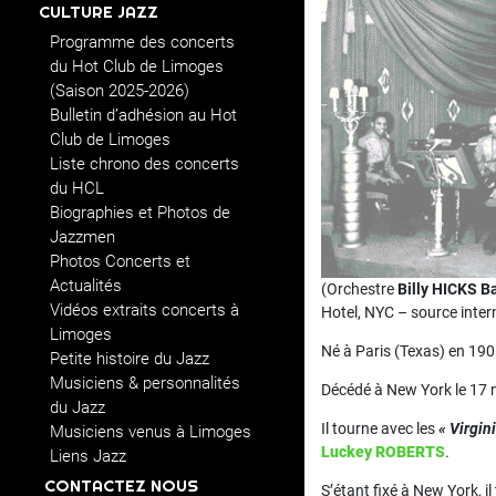
CULTURE JAZZ
Programme des concerts
du Hot Club de Limoges
(Saison 2025-2026)
Bulletin d’adhésion au Hot
Club de Limoges
Liste chrono des concerts
du HCL
Biographies et Photos de
Jazzmen
Photos Concerts et
Actualités
(Orchestre
Billy HICKS B
Vidéos extraits concerts à
Hotel, NYC – source inter
Limoges
Né à Paris (Texas) en 19
Petite histoire du Jazz
Musiciens & personnalités
Décédé à New York le 17
du Jazz
Il tourne avec les
« Virgin
Musiciens venus à Limoges
Luckey ROBERTS
.
Liens Jazz
CONTACTEZ NOUS
S’étant fixé à New York, i