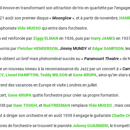
il innove en transformant son attraction de trio en quartette par l’enga
e 21 août son premier disque
« Moonglow »
, et à partir de novembre,
HAM
xophoniste
Vido MUSSO
qui entre dans l’orchestre.
s est renforcée par
Ziggy ELMAN
en 1936, puis par
Harry JAMES
en 1937
ournis par
Fletcher HENDERSON
,
Jimmy MUNDY
et
Edgar SAMPSON
, l
re obtient un bref mais phénoménal succès au
« Paramount Theatre »
de N
te un nouveau niveau à la reconnaissance du Jazz par un concert à
« Car
CY
,
Lionel HAMPTON
,
Teddy WILSON
et
Gene KRUPA
, ainsi qu’en stars
end des vacances en Europe et visite Londres en juillet.
cert,
Gene KRUPA
quitte l’orchestre pour créer sa propre formation.
1938 par
Dave TOUGH
, et
Bud FREEMAN
remplace
Vido MUSSO
; mais ces
à diriger son orchestre et en août 1939 il engage le guitariste
Charlie 
s de l’orchestre se trouvent le pianiste
Johnny GUARNIERI
, le trompet