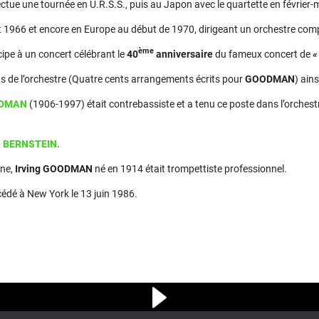
ffectue une tournée en U.R.S.S., puis au Japon avec le quartette en février
ût 1966 et encore en Europe au début de 1970, dirigeant un orchestre com
ème
icipe à un concert célébrant le
40
anniversaire
du fameux concert de
«
ons de l’orchestre (Quatre cents arrangements écrits pour
GOODMAN
) ain
ODMAN
(1906-1997) était contrebassiste et a tenu ce poste dans l’orchest
e BERNSTEIN
.
une,
Irving GOODMAN
né en 1914 était trompettiste professionnel.
édé à New York le 13 juin 1986.