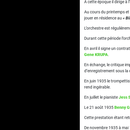
À cette époque il dirige 
Au cours du printemps et 
jouer en résidence au
« Bi
L’orchestre est régulière
Durant cette période l’orc
En avril il signe un contr
Gene KRUPA
.
En échange, le critique i
d’enregistrement sous la 
En juin 1935 le trompetti
rend ingérable.
En juillet le pianiste
Jess 
Le 21 août 1935
Benny 
Cette prestation étant ret
De novembre 1935 à mai 1