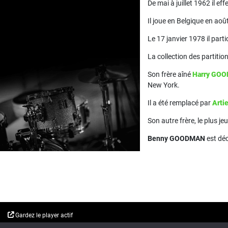
De mai à juillet 1962 il e
Il joue en Belgique en ao
Le 17 janvier 1978 il part
La collection des partiti
Son frère aîné
Harry GO
New York.
Il a été remplacé par
Arti
Son autre frère, le plus je
Benny GOODMAN
est déc
Gardez le player actif