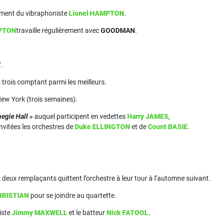
gement du vibraphoniste
Lionel HAMPTON
.
PTON
travaille régulièrement avec
GOODMAN
.
.
es trois comptant parmi les meilleurs.
ew York (trois semaines).
negie Hall »
auquel participent en vedettes
Harry JAMES
,
 invitées les orchestres de
Duke ELLINGTON
et de
Count BASIE
.
 deux remplaçants quittent l’orchestre à leur tour à l’automne suivant.
CHRISTIAN
pour se joindre au quartette.
tiste
Jimmy MAXWELL
et le batteur
Nick FATOOL
.