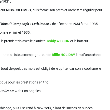
re 1931.
nteur
Russ COLUMBO
, puis forme son premier orchestre régulier pour
l biscuit Company’s
« Let’s Dance »
de décembre 1934 à mai 1935.
nale en juillet 1935.
tre le premier trio avec le pianiste
Teddy WILSON
et le batteur
omme soliste accompagnateur de
Billie HOLIDAY
lors d’une séance
bout de quelques mois est obligé de le quitter car son alcoolisme le
 que pour les prestations en trio.
 Ballroom »
de Los Angeles.
hicago, puis il se rend à New York, allant de succès en succès.