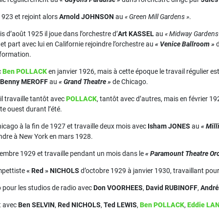
 1923 et rejoint alors
Arnold JOHNSON
au
« Green Mill Gardens »
.
 d’août 1925 il joue dans l’orchestre d’
Art KASSEL
au
« Midway Gardens
t part avec lui en Californie rejoindre l’orchestre au
« Venice Ballroom »
d
 formation.
c
Ben POLLACK
en janvier 1926, mais à cette époque le travail régulier es
Benny MEROFF
au
« Grand Theatre »
de Chicago.
l travaille tantôt avec
POLLACK
, tantôt avec d’autres, mais en février 192
te ouest durant l’été.
Chicago à la fin de 1927 et travaille deux mois avec
Isham JONES
au
« Mil
ndre à New York en mars 1928.
embre 1929 et travaille pendant un mois dans le
« Paramount Theatre Orc
ompettiste
« Red » NICHOLS
d’octobre 1929 à janvier 1930, travaillant po
p pour les studios de radio avec
Don VOORHEES
,
David RUBINOFF
,
Andr
nt avec
Ben SELVIN
,
Red NICHOLS
,
Ted LEWIS
,
Ben POLLACK
,
Eddie LA