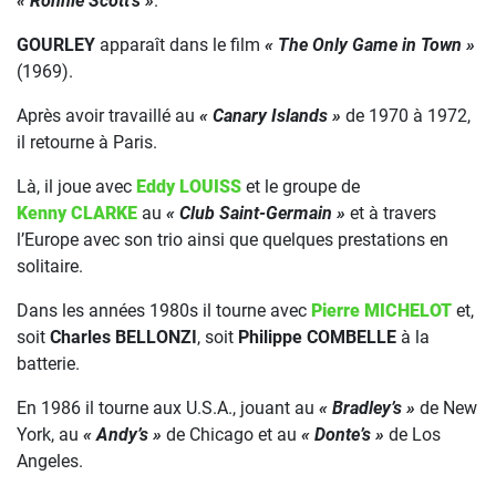
« Ronnie Scott’s »
.
GOURLEY
apparaît dans le film
« The Only Game in Town »
(1969).
Après avoir travaillé au
« Canary Islands »
de 1970 à 1972,
il retourne à Paris.
Là, il joue avec
Eddy LOUISS
et le groupe de
Kenny CLARKE
au
« Club Saint-Germain »
et à travers
l’Europe avec son trio ainsi que quelques prestations en
solitaire.
Dans les années 1980s il tourne avec
Pierre MICHELOT
et,
soit
Charles BELLONZI
, soit
Philippe COMBELLE
à la
batterie.
En 1986 il tourne aux U.S.A., jouant au
« Bradley’s »
de New
York, au
« Andy’s »
de Chicago et au
« Donte’s »
de Los
Angeles.