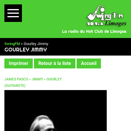
SwingFM
> Gourley Jimmy
GOURLEY JIMMY
Imprimer
Retour à la liste
Accueil
JAMES PASCO « JIMMY » GOURLEY
(GUITARISTE)