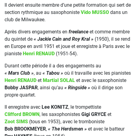
Il devient ensuite membre d’une petite formation qui sert de
section rythmique au saxophoniste
Vido MUSSO
dans un
club de Milwaukee.
Après divers engagements en
freelance
et comme membre
du quintet de
« Jackie Cain and Roy Kral »
(1950), il se rend
en Europe en avril 1951 et joue et enregistre à Paris avec le
pianiste
Henri RENAUD
(1951-54).
Durant cette période il a des engagements au
« Mars Club »
, au
« Tabou »
où il travaille avec les pianistes
Henri RENAUD
et
Martial SOLAL
et avec le saxophoniste
Bobby JASPAR
, ainsi qu’au
« Ringside »
où il dirige son
propre quartet.
Il enregistre avec
Lee KONITZ
, le trompettiste
Clifford BROWN
, les saxophonistes
Gigi GRYCE
et
Zoot SIMS
(tous en 1953), avec le tromboniste
Bob BROOKMEYER
,
« The Herdsmen »
et avec le batteur