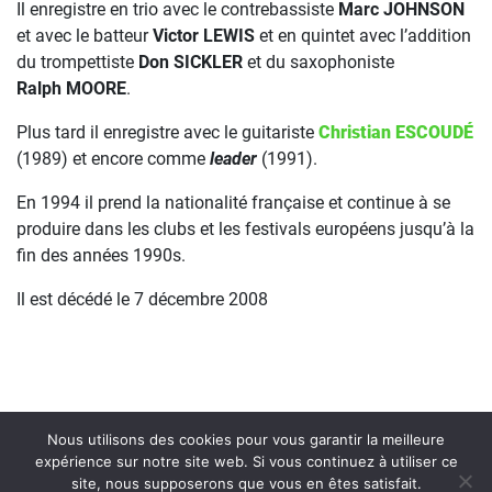
Il enregistre en trio avec le contrebassiste
Marc JOHNSON
et avec le batteur
Victor LEWIS
et en quintet avec l’addition
du trompettiste
Don SICKLER
et du saxophoniste
Ralph MOORE
.
Plus tard il enregistre avec le guitariste
Christian ESCOUDÉ
(1989) et encore comme
leader
(1991).
En 1994 il prend la nationalité française et continue à se
produire dans les clubs et les festivals européens jusqu’à la
fin des années 1990s.
Il est décédé le 7 décembre 2008
Nous utilisons des cookies pour vous garantir la meilleure
expérience sur notre site web. Si vous continuez à utiliser ce
site, nous supposerons que vous en êtes satisfait.