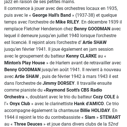
jazz en raison de ses petites mains.
Il commence à jouer avec des orchestres locaux en 1935,
puis avec le «
George Hall’s Band
» (1937-38) et quelque
temps avec l’orchestre de
Mike RILEY
. En décembre 1939 il
remplace Fletcher Henderson chez
Benny GOODMAN
avec
lequel il demeure jusqu’en juillet 1940 lorsque l’orchestre
est licencié. Il rejoint alors l’orchestre d’
Artie SHAW
jusqu’en février 1941. Il joue également en jam session
avec le groupement du batteur
Kenny CLARKE
au «
Minton’s Play House
» de Harlem avant de retravailler avec
Benny GOODMAN
jusqu’en août 1941. Il revient à nouveau
avec
Artie SHAW
, puis de février 1942 à mars 1943 il est
dans l’orchestre de
Jimmy DORSEY
. Il travaille ensuite
comme pianiste du
«Raymond Scott’s CBS Radio
Orchestra
», doublant avec le trio du batteur
Cozy COLE
à
l’«
Onyx Club
» avec le clarinettiste
Hank d’AMICO
. Ce trio
accompagne également la chanteuse
Billie HOLIDAY
. En
1944 il rejoint le trio du contrebassiste «
Slam
»
STEWART
au «
Three Deuces
» et joue dans divers clubs de la
52nd