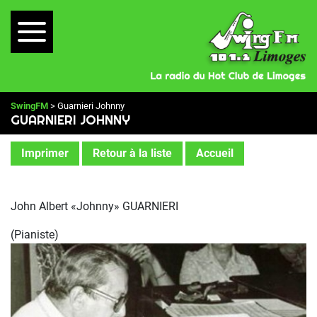
SwingFM
> Guarnieri Johnny
GUARNIERI JOHNNY
Imprimer
Retour à la liste
Accueil
John Albert «Johnny» GUARNIERI
(Pianiste)