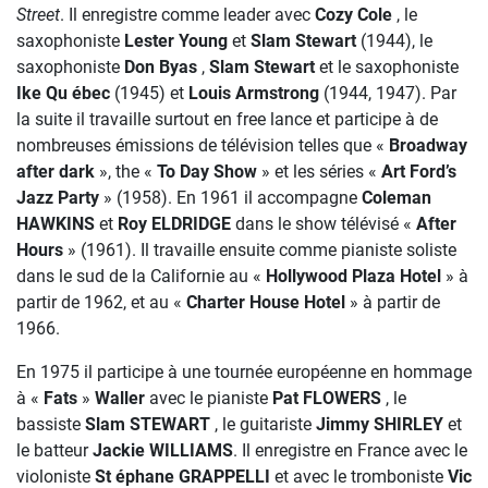
Street
. Il enregistre comme leader avec
Cozy Cole
, le
saxophoniste
Lester Young
et
Slam Stewart
(1944), le
saxophoniste
Don Byas
,
Slam Stewart
et le saxophoniste
Ike Qu ébec
(1945) et
Louis Armstrong
(1944, 1947). Par
la suite il travaille surtout en free lance et participe à de
nombreuses émissions de télévision telles que «
Broadway
after dark
», the «
To Day Show
» et les séries «
Art Ford’s
Jazz Party
» (1958). En 1961 il accompagne
Coleman
HAWKINS
et
Roy ELDRIDGE
dans le show télévisé «
After
Hours
» (1961). Il travaille ensuite comme pianiste soliste
dans le sud de la Californie au «
Hollywood Plaza Hotel
» à
partir de 1962, et au «
Charter House Hotel
» à partir de
1966.
En 1975 il participe à une tournée européenne en hommage
à «
Fats
»
Waller
avec le pianiste
Pat FLOWERS
, le
bassiste
Slam STEWART
, le guitariste
Jimmy SHIRLEY
et
le batteur
Jackie WILLIAMS
. Il enregistre en France avec le
violoniste
St éphane GRAPPELLI
et avec le tromboniste
Vic