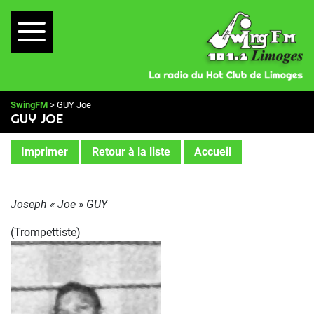
SwingFM
> GUY Joe
GUY JOE
Imprimer
Retour à la liste
Accueil
Joseph « Joe » GUY
(Trompettiste)