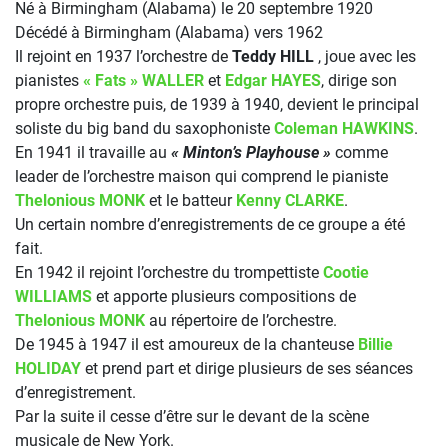
Né à Birmingham (Alabama) le 20 septembre 1920
Décédé à Birmingham (Alabama) vers 1962
Il rejoint en 1937 l’orchestre de
Teddy HILL
, joue avec les
pianistes
« Fats » WALLER
et
Edgar HAYES
, dirige son
propre orchestre puis, de 1939 à 1940, devient le principal
soliste du big band du saxophoniste
Coleman HAWKINS
.
En 1941 il travaille au
« Minton’s Playhouse »
comme
leader de l’orchestre maison qui comprend le pianiste
Thelonious MONK
et le batteur
Kenny CLARKE
.
Un certain nombre d’enregistrements de ce groupe a été
fait.
En 1942 il rejoint l’orchestre du trompettiste
Cootie
WILLIAMS
et apporte plusieurs compositions de
Thelonious MONK
au répertoire de l’orchestre.
De 1945 à 1947 il est amoureux de la chanteuse
Billie
HOLIDAY
et prend part et dirige plusieurs de ses séances
d’enregistrement.
Par la suite il cesse d’être sur le devant de la scène
musicale de New York.