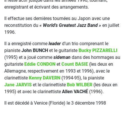
Il reste actif jusque dans les années 1990, tournant,
enregistrant et écrivant des arrangements.
Il effectue ses dernières tournées au Japon avec une
reconstitution du
« World’s Greatest Jazz Band »
en juillet
1996.
Il a enregistré comme
leader
d’un trio comprenant le
pianiste
John BUNCH
et le guitariste
Bucky PIZZARELLI
(1995) et a joué comme
sideman
dans des hommages au
guitariste
Eddie CONDON
et
Count BASIE
(les deux en
Allemagne, respectivement en 1993 et 1996), avec le
clarinettiste
Kenny DAVERN
(1994-95), la pianiste
Jane JARVIS
et le clarinettiste
Bob WILBER
(les deux en
1995) et avec le clarinettiste
Allen VACHÉ
(1996).
Il est décédé à Venice (Floride) le 3 décembre 1998