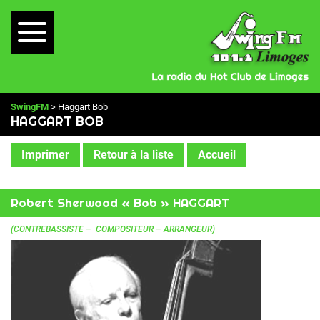
SwingFM
> Haggart Bob
HAGGART BOB
Imprimer
Retour à la liste
Accueil
Robert Sherwood « Bob » HAGGART
(CONTREBASSISTE – COMPOSITEUR – ARRANGEUR)