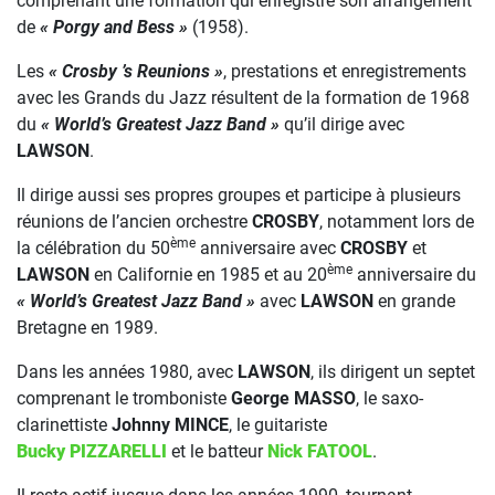
comprenant une formation qui enregistre son arrangement
de
« Porgy and Bess »
(1958).
Les
« Crosby ’s Reunions »
, prestations et enregistrements
avec les Grands du Jazz résultent de la formation de 1968
du
« World’s Greatest Jazz Band »
qu’il dirige avec
LAWSON
.
Il dirige aussi ses propres groupes et participe à plusieurs
réunions de l’ancien orchestre
CROSBY
, notamment lors de
ème
la célébration du 50
anniversaire avec
CROSBY
et
ème
LAWSON
en Californie en 1985 et au 20
anniversaire du
« World’s Greatest Jazz Band »
avec
LAWSON
en grande
Bretagne en 1989.
Dans les années 1980, avec
LAWSON
, ils dirigent un septet
comprenant le tromboniste
George MASSO
, le saxo-
clarinettiste
Johnny MINCE
, le guitariste
Bucky PIZZARELLI
et le batteur
Nick FATOOL
.