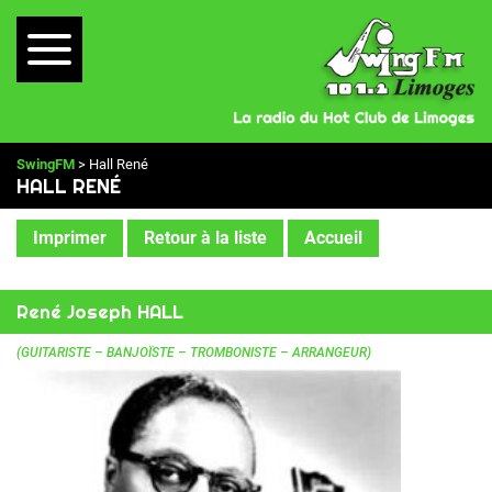
SwingFM
> Hall René
HALL RENÉ
Imprimer
Retour à la liste
Accueil
René Joseph HALL
(GUITARISTE – BANJOÏSTE – TROMBONISTE – ARRANGEUR)