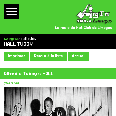
SwingFM
> Hall Tubby
HALL TUBBY
Imprimer
Retour à la liste
Accueil
Alfred « Tubby » HALL
(BATTEUR)