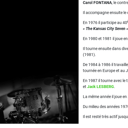
Carol FONTANA
, le cont
Il accompagne ensuite le
En 1976 il participe au 40
« The Kansas City Seven 
En 1980 et 1981 il joue e
Il tourne ensuite dans di
(1981).
De 1984 à 1986 il travail
tournée en Europe et au 
En 1987 il tourne avec le
et
Jack LESBERG
.
La même année il joue en 
Du milieu des années 197
Il est resté très actif jus