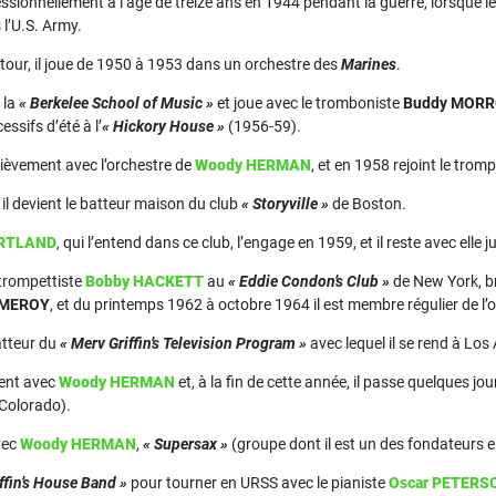
ssionnellement à l’âge de treize ans en 1944 pendant la guerre, lorsque le
 l’U.S. Army.
 tour, il joue de 1950 à 1953 dans un orchestre des
Marines
.
 la
« Berkelee School of Music »
et joue avec le tromboniste
Buddy MOR
sifs d’été à l’
« Hickory House »
(1956-59).
rièvement avec l’orchestre de
Woody HERMAN
, et en 1958 rejoint le trom
il devient le batteur maison du club
« Storyville »
de Boston.
ARTLAND
, qui l’entend dans ce club, l’engage en 1959, et il reste avec elle
e trompettiste
Bobby HACKETT
au
« Eddie Condon’s Club »
de New York, b
OMEROY
, et du printemps 1962 à octobre 1964 il est membre régulier de l’
atteur du
« Merv Griffin’s Television Program »
avec lequel il se rend à Los
ment avec
Woody HERMAN
et, à la fin de cette année, il passe quelques jo
Colorado).
avec
Woody HERMAN
,
« Supersax »
(groupe dont il est un des fondateurs e
iffin’s House Band »
pour tourner en URSS avec le pianiste
Oscar PETERS