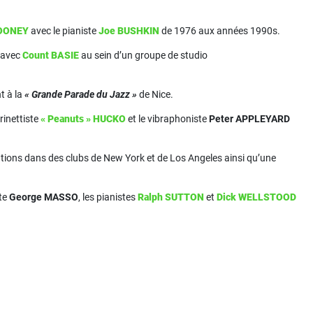
LOONEY
avec le pianiste
Joe BUSHKIN
de 1976 aux années 1990s.
e avec
Count BASIE
au sein d’un groupe de studio
t à la
« Grande Parade du Jazz »
de Nice.
arinettiste
« Peanuts » HUCKO
et le vibraphoniste
Peter APPLEYARD
ations dans des clubs de New York et de Los Angeles ainsi qu’une
ste
George MASSO
, les pianistes
Ralph SUTTON
et
Dick WELLSTOOD