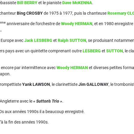
rebassiste
Bill BERRY
et le pianiste
Dave McKENNA
.
 chanteur
Bing CROSBY
de 1975 à 1977, puis la chanteuse
Rosemary C
ème
anniversaire de l’orchestre de
Woody HERMAN
, et en 1980 enregistr
»
.
n Europe avec
Jack LESBERG
et
Ralph SUTTON
, se produisant notammen
vers pays avec un quintette comprenant outre
LESBERG
et
SUTTON
, le cl
le encore par intermittence avec
Woody HERMAN
et diverses petites form
Japon.
 trompettiste
Yank LAWSON
, le clarinettiste
Jim GALLOWAY
, le tromboni
Angleterre avec le
« Sutton’s Trio »
.
0s aux années 1990s il a beaucoup enregistré.
qu’à la fin des années 1990s.