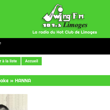
e
 à la liste
Accueil
Jake » HANNA