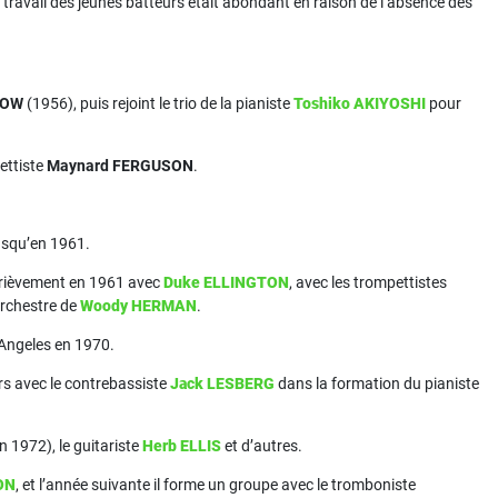
 travail des jeunes batteurs était abondant en raison de l’absence des
ROW
(1956), puis rejoint le trio de la pianiste
Toshiko AKIYOSHI
pour
pettiste
Maynard FERGUSON
.
 jusqu’en 1961.
rièvement en 1961 avec
Duke ELLINGTON
, avec les trompettistes
orchestre de
Woody HERMAN
.
 Angeles en 1970.
urs avec le contrebassiste
Jack LESBERG
dans la formation du pianiste
n 1972), le guitariste
Herb ELLIS
et d’autres.
ON
, et l’année suivante il forme un groupe avec le tromboniste