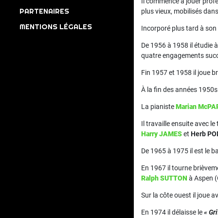
Il commence à jouer profe
PARTENAIRES
plus vieux, mobilisés dans
MENTIONS LÉGALES
Incorporé plus tard à son
De 1956 à 1958 il étudie à
quatre engagements succes
Fin 1957 et 1958 il joue b
À la fin des années 1950s 
La pianiste
Marian McP
Il travaille ensuite avec l
Harry JAMES
et
Herb P
De 1965 à 1975 il est le b
En 1967 il tourne briève
Ralph SUTTON
à Aspen (
Sur la côte ouest il joue 
En 1974 il délaisse le
« Gr