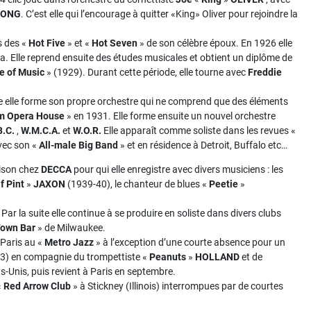
RONG
. C’est elle qui l’encourage à quitter «King» Oliver pour rejoindre la
s des «
Hot Five
» et «
Hot Seven
» de son célèbre époux. En 1926 elle
. Elle reprend ensuite des études musicales et obtient un diplôme de
e of Music
» (1929). Durant cette période, elle tourne avec
Freddie
e elle forme son propre orchestre qui ne comprend que des éléments
m Opera House
» en 1931. Elle forme ensuite un nouvel orchestre
B.C.
,
W.M.C.A.
et
W.O.R.
Elle apparaît comme soliste dans les revues «
vec son «
All-male Big Band
» et en résidence à Detroit, Buffalo etc…
aison chez
DECCA
pour qui elle enregistre avec divers musiciens : les
f Pint
»
JAXON
(1939-40), le chanteur de blues «
Peetie
»
 Par la suite elle continue à se produire en soliste dans divers clubs
Town Bar
» de Milwaukee.
 Paris au «
Metro Jazz
» à l’exception d’une courte absence pour un
53) en compagnie du trompettiste «
Peanuts
»
HOLLAND
et de
ts-Unis, puis revient à Paris en septembre.
«
Red Arrow Club
» à Stickney (Illinois) interrompues par de courtes