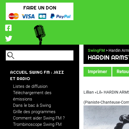
FAIRE UN DON
SwingFM
> Hardin Arms
HARDIN ARMS
Imprimer
Retour
ACCUEIL SWING FM : JAZZ
ET RADIO
Listes de diffusion
Lillian «Lil» HARDIN A
Téléchargement des
émissions
(Pianiste-Chanteuse-Comp
Dans le bac à Swing
Grille des programmes
Comment aider Swing FM ?
Trombinoscope Swing FM