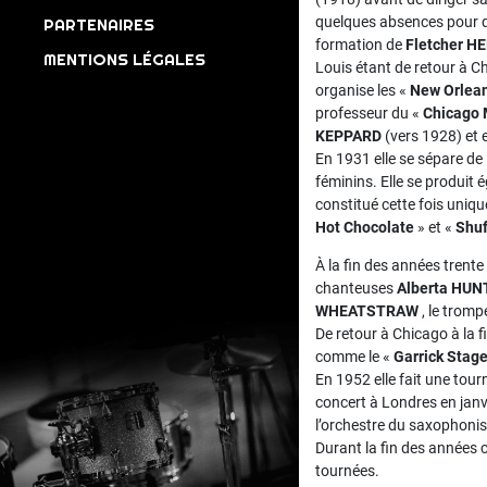
quelques absences pour d’
PARTENAIRES
formation de
Fletcher 
MENTIONS LÉGALES
Louis étant de retour à C
organise les «
New Orlea
professeur du «
Chicago 
KEPPARD
(vers 1928) et e
En 1931 elle se sépare de
féminins. Elle se produit
constitué cette fois uniq
Hot Chocolate
» et «
Shuf
À la fin des années trent
chanteuses
Alberta HUN
WHEATSTRAW
, le tromp
De retour à Chicago à la 
comme le «
Garrick Stage
En 1952 elle fait une tour
concert à Londres en janv
l’orchestre du saxophonis
Durant la fin des années 
tournées.