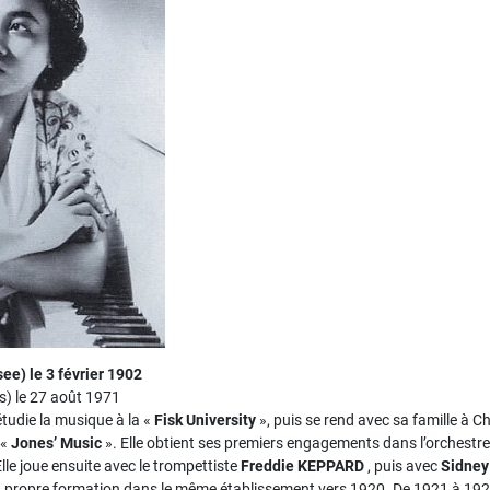
e) le 3 février 1902
is) le 27 août 1971
 étudie la musique à la «
Fisk University
», puis se rend avec sa famille à 
 «
Jones’ Music
». Elle obtient ses premiers engagements dans l’orchestr
Elle joue ensuite avec le trompettiste
Freddie KEPPARD
, puis avec
Sidne
a propre formation dans le même établissement vers 1920. De 1921 à 1924 