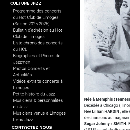
CULTURE JAZZ
Programme des concerts
du Hot Club de Limoges
(Saison 2025-2026)
Bulletin d’adhésion au Hot
Club de Limoges
Liste chrono des concerts
du HCL
Biographies et Photos de
Jazzmen
Photos Concerts et
Actualités
Vidéos extraits concerts à
Limoges
Petite histoire du Jazz
Née à Memphis (Tennesse
Musiciens & personnalités
Décédée à Chicago (Illino
du Jazz
Née
Lillian HARDIN
, elle
Musiciens venus à Limoges
de chansons au magasin
Liens Jazz
Sugar Johnny
»
SMITH
. 
CONTACTEZ NOUS
(1918) avant de diriger s