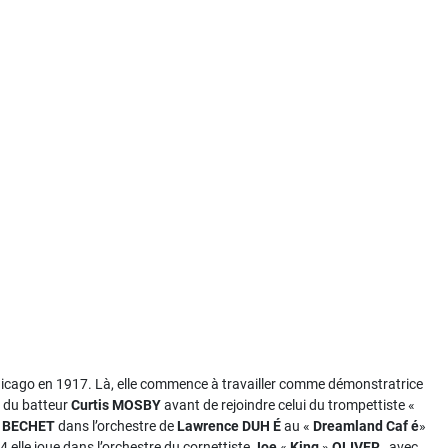
Chicago en 1917. Là, elle commence à travailler comme démonstratrice
e du batteur
Curtis MOSBY
avant de rejoindre celui du trompettiste «
y BECHET
dans l’orchestre de
Lawrence
DUH É
au «
Dreamland Caf é
»
elle joue dans l’orchestre du cornettiste
Joe
«
King
»
OLIVER
, avec