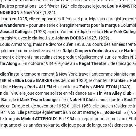
autres prestations. Le 5 février 1924 elle épouse le jeune
Louis ARMST
HENDERSON
à New York (1924).
hicago en 1925, elle compose des thèmes et participe aux enregistrement
ns Wanderers
» pour une série d’enregistrements pour la marque Columbia
Musical College
» (1928) ainsi qu’un autre diplôme du «
New York Colleg
nregistre avec le clarinettiste
Johnny DODDS
(1927, 1929).
 Louis Armstrong, mais ne divorce qu’en 1938. Au cours des années trent
 également comme invitée avec le «
Ralph Cooper’s Orchestra
» au «
Harle
uement d’éléments masculins et se produit régulièrement sur les radios
N.
fle Along
». En octobre 1934 elle joue au «
Regal Theatre
» de Chicago a
e elle s’installe temporairement à New York, travaillant comme pianiste m
TER
et «
Blue Lou
»
BARKER
(les deux en 1939), le chanteur
Frankie
«
Hal
ettiste
Henry
«
Red
»
ALLEN
et le batteur «
Zutty
»
SINGLETON
(1940).
fin de 1940 elle joue comme soliste en résidence au «
Tin Pan Alley Club
».
 Bar
», le «
Mark Twain Lounge
», le «
Nob Hill Club
», ainsi que le «
East 
née en Europe et, de novembre 1952 à juillet 1953, elle joue en résidence à
ier 1953. Elle participe également à un court métrage «
_Sous-sol
_ » (19
te français
Michel ATTENOUX
. En 1954 elle repart pour six mois aux Éta
cinquante et les années soixante, elle joue pour de longues résidences au 