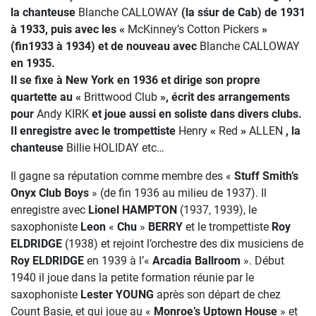
la chanteuse
Blanche CALLOWAY
(la sśur de Cab) de 1931
à 1933, puis avec les «
McKinney’s Cotton Pickers
»
(fin1933 à 1934) et de nouveau avec
Blanche CALLOWAY
en 1935.
Il se fixe à New York en 1936 et dirige son propre
quartette au «
Brittwood Club
», écrit des arrangements
pour
Andy KIRK
et joue aussi en soliste dans divers clubs.
Il enregistre avec le trompettiste
Henry
«
Red
»
ALLEN
, la
chanteuse
Billie HOLIDAY etc…
Il gagne sa réputation comme membre des «
Stuff Smith’s
Onyx Club Boys
» (de fin 1936 au milieu de 1937). Il
enregistre avec
Lionel HAMPTON
(1937, 1939), le
saxophoniste
Leon
«
Chu
»
BERRY
et le trompettiste
Roy
ELDRIDGE
(1938) et rejoint l’orchestre des dix musiciens de
Roy ELDRIDGE
en 1939 à l’«
Arcadia Ballroom
». Début
1940 il joue dans la petite formation réunie par le
saxophoniste
Lester YOUNG
après son départ de chez
Count Basie, et qui joue au «
Monroe’s Uptown House
» et