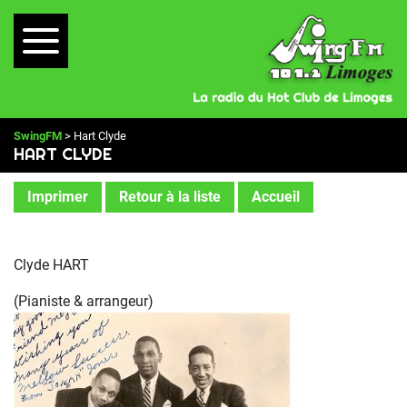
SwingFM
> Hart Clyde
HART CLYDE
Imprimer
Retour à la liste
Accueil
Clyde HART
(Pianiste & arrangeur)