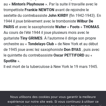
au «
Minton’s Playhouse
». Par la suite il travaille avec le
trompettiste
Frankie NEWTON
avant de rejoindre le
sextette du contrebassiste
John KIRBY
(fin 1942-1943). En
1944 il joue brièvement avec le tromboniste
Wilbur De
PARIS
et avec le saxophoniste
Walter
«
Foots
»
THOMAS
.
Au cours de l’été 1944 il joue plusieurs mois avec le
guitariste
Tiny GRIMES
. À l’automne il dirige son propre
orchestre au «
Tondelayo Club
» de New York et au début
de 1945 joue avec lez saxophoniste
Don BYAS
, puis avec
le quintette du contrebassiste
Oscar PETTIFORD
au «
Spotlite
».
Il est mort de la tuberculose à New York le 19 mars 1945.
Nous utilisons des cookies pour vous garantir la meilleure
expérience sur notre site web. Si vous continuez à utiliser ce