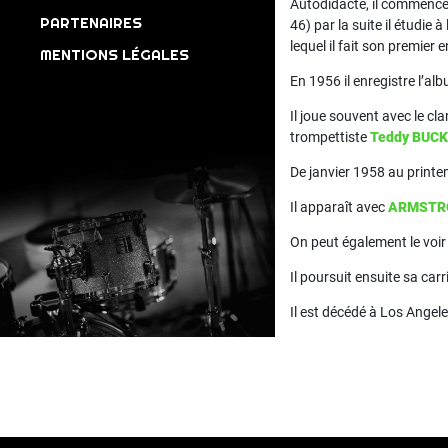
Autodidacte, il commence 
PARTENAIRES
46) par la suite il étudie à
lequel il fait son premier 
MENTIONS LÉGALES
En 1956 il enregistre l’al
Il joue souvent avec le cla
trompettiste
Teddy BUC
De janvier 1958 au print
Il apparaît avec
ARMSTR
On peut également le voi
Il poursuit ensuite sa car
Il est décédé à Los Angele