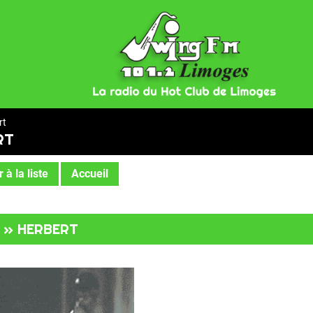
rt
RT
 à la liste
Accueil
t » HERBERT