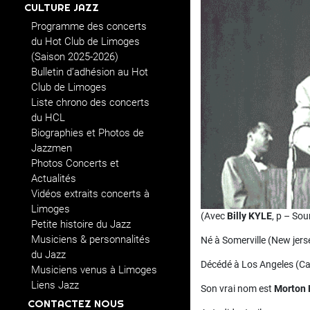
CULTURE JAZZ
Programme des concerts
du Hot Club de Limoges
(Saison 2025-2026)
Bulletin d’adhésion au Hot
Club de Limoges
Liste chrono des concerts
du HCL
Biographies et Photos de
Jazzmen
Photos Concerts et
Actualités
Vidéos extraits concerts à
Limoges
(Avec
Billy KYLE
, p – Sou
Petite histoire du Jazz
Musiciens & personnalités
Né à Somerville (New jerse
du Jazz
Décédé à Los Angeles (Cali
Musiciens venus à Limoges
Liens Jazz
Son vrai nom est
Morton 
CONTACTEZ NOUS