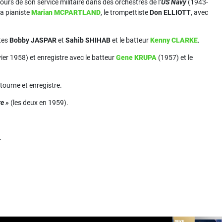
urs de son service militaire dans des orchestres de l’
US Navy
(1943-
la pianiste
Marian MCPARTLAND
, le trompettiste
Don ELLIOTT
, avec
tes
Bobby JASPAR
et
Sahib SHIHAB
et le batteur
Kenny CLARKE
.
r 1958) et enregistre avec le batteur
Gene KRUPA
(1957) et le
 tourne et enregistre.
e »
(les deux en 1959).
.