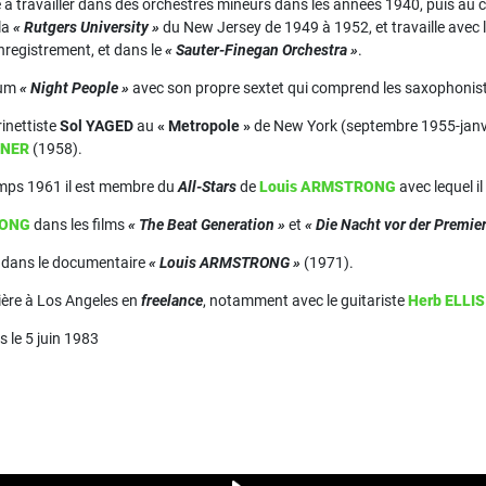
à travailler dans des orchestres mineurs dans les années 1940, puis au co
 la
« Rutgers University »
du New Jersey de 1949 à 1952, et travaille avec 
enregistrement, et dans le
« Sauter-Finegan Orchestra »
.
bum
« Night People »
avec son propre sextet qui comprend les saxophonis
rinettiste
Sol YAGED
au
« Metropole »
de New York (septembre 1955-janvie
KNER
(1958).
emps 1961 il est membre du
All-Stars
de
Louis ARMSTRONG
avec lequel il
ONG
dans les films
« The Beat Generation »
et
« Die Nacht vor der Premier
r dans le documentaire
« Louis ARMSTRONG »
(1971).
rière à Los Angeles en
freelance
, notamment avec le guitariste
Herb ELLIS
s le 5 juin 1983