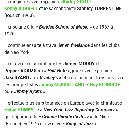
Il enregistre avec l’organiste
Shirley SCOTT
,
Kenny BURRELL
et le saxophoniste
Stanley TURRENTINE
(tous en 1963).
Il enseigne à la
« Berklee School of Music »
de 1967 à
1970.
Il continue ensuite à travailler en
freelance
dans les clubs
de New York.
Il est avec les saxophonistes
James MOODY
et
Pepper ADAMS
au
« Half Note »
, joue avec le pianiste
Jaki BYARD
au
« Bradley’s »
et reste pendant trois ans avec
les trompettistes
Jimmy McPARTLAND
et
Roy ELDRIDGE
au
« Jimmy Ryan’s »
.
Il effectue plusieurs tournées en Europe avec la chanteuse
Helen HUMES
, le
« New York Jazz Repertory Company »
qui apparaît à la
« Grande Parade du Jazz »
de Nice
(France) en 1976 et avec les
« Kings of Jazz »
.