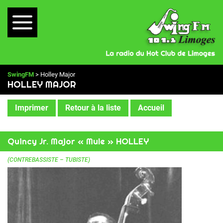
SwingFM
> Holley Major
HOLLEY MAJOR
Imprimer
Retour à la liste
Accueil
Quincy Jr. Major « Mule » HOLLEY
(CONTREBASSISTE – TUBISTE)