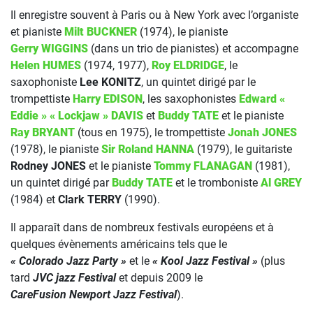
Il enregistre souvent à Paris ou à New York avec l’organiste
et pianiste
Milt BUCKNER
(1974), le pianiste
Gerry WIGGINS
(dans un trio de pianistes) et accompagne
Helen HUMES
(1974, 1977),
Roy ELDRIDGE
, le
saxophoniste
Lee KONITZ
, un quintet dirigé par le
trompettiste
Harry EDISON
, les saxophonistes
Edward «
Eddie » « Lockjaw » DAVIS
et
Buddy TATE
et le pianiste
Ray BRYANT
(tous en 1975), le trompettiste
Jonah JONES
(1978), le pianiste
Sir Roland HANNA
(1979), le guitariste
Rodney JONES
et le pianiste
Tommy FLANAGAN
(1981),
un quintet dirigé par
Buddy TATE
et le tromboniste
Al GREY
(1984) et
Clark TERRY
(1990).
Il apparaît dans de nombreux festivals européens et à
quelques évènements américains tels que le
« Colorado Jazz Party »
et le
« Kool Jazz Festival »
(plus
tard
JVC jazz Festival
et depuis 2009 le
CareFusion Newport Jazz Festival
).