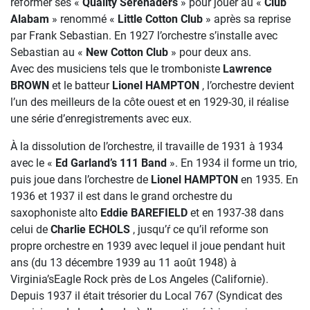
reformer ses «
Quality Serenaders
» pour jouer au «
Club
Alabam
» renommé «
Little Cotton Club
» après sa reprise
par Frank Sebastian. En 1927 l’orchestre s’installe avec
Sebastian au «
New Cotton Club
» pour deux ans.
Avec des musiciens tels que le tromboniste
Lawrence
BROWN
et le batteur
Lionel HAMPTON
, l’orchestre devient
l’un des meilleurs de la côte ouest et en 1929-30, il réalise
une série d’enregistrements avec eux.
À la dissolution de l’orchestre, il travaille de 1931 à 1934
avec le «
Ed Garland’s 111 Band
». En 1934 il forme un trio,
puis joue dans l’orchestre de
Lionel HAMPTON
en 1935. En
1936 et 1937 il est dans le grand orchestre du
saxophoniste alto
Eddie BAREFIELD
et en 1937-38 dans
celui de
Charlie ECHOLS
, jusqu’ŕ ce qu’il reforme son
propre orchestre en 1939 avec lequel il joue pendant huit
ans (du 13 décembre 1939 au 11 août 1948) à
Virginia’sEagle Rock près de Los Angeles (Californie).
Depuis 1937 il était trésorier du Local 767 (Syndicat des