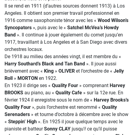
Il se rend en 1911 (d’autres sources donnent 1913) à Los
Angeles. Il obtient son premier travail professionnel en
1916 comme saxophoniste ténor avec les «
Wood Wilson’s
Syncopators
», puis avec le «
Satchel McVea’s Howdy
Band
». Il continue à jouer également du cornet jusqu’en
1917, travaillant à Los Angeles et à San Diego avec divers
orchestres locaux.
De 1918 au milieu des années vingt, il est membre du «
Harry Southard’s Black and Tan Band
». Il joue aussi
brièvement avec «
King
»
OLIVER
et l’orchestre de «
Jelly
Roll
»
MORTON
en 1922.
En 1923 il dirige ses «
Quality Four
» comprenant
Harvey
BROOKS
au piano, au «
Quality Cafe
» sur la 12e rue. En
février 1924 il enregistre sous le nom de «
Harvey Brooks’s
Quality Four
», puis l’orchestre est renommé «
Quality
Serenaders
» et tourne d’octobre à décembre avec le show
«
Steppin’ High
». En 1925 il joue quelque temps avec le
pianiste et batteur
Sonny CLAY
jusqu’ŕ ce qu’il puisse