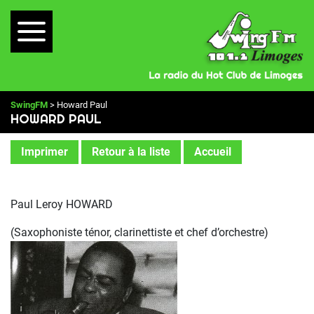
SwingFM
> Howard Paul
HOWARD PAUL
Imprimer
Retour à la liste
Accueil
Paul Leroy HOWARD
(Saxophoniste ténor, clarinettiste et chef d’orchestre)