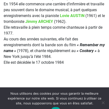
En 1954 elle commence une carrière d’infirmière et travaille
peu souvent dans le domaine musical, à part quelques
enregistrements avec la pianiste
Lovie AUSTIN
(1961) et le
tromboniste
Jimmy ARCHEY
(1962).
Elle retravaille à plein temps comme chanteuse à partir de
1977.
Au cours des années suivantes, elle fait des
enregistrements dont la bande son du film
« Remember my
name »
(1978), et chante régulièrement au
« Cookery »
à
New York jusqu’à l’été 1984.
Elle est décédée le 17 octobre 1984
Nous utilisons des cookies pour vous garantir la meilleure
expérience sur notre site web. Si vous continuez à utiliser ce
site, nous supposerons que vous en êtes satisfait.
On Air : CHARLIE BARNET