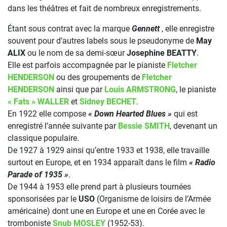
dans les théâtres et fait de nombreux enregistrements.
Étant sous contrat avec la marque
Gennett
, elle enregistre
souvent pour d’autres labels sous le pseudonyme de
May
ALIX
ou le nom de sa demi-sœur
Josephine BEATTY
.
Elle est parfois accompagnée par le pianiste
Fletcher
HENDERSON
ou des groupements de
Fletcher
HENDERSON
ainsi que par
Louis ARMSTRONG
, le pianiste
« Fats » WALLER
et
Sidney BECHET
.
En 1922 elle compose
« Down Hearted Blues »
qui est
enregistré l’année suivante par
Bessie SMITH
, devenant un
classique populaire.
De 1927 à 1929 ainsi qu’entre 1933 et 1938, elle travaille
surtout en Europe, et en 1934 apparaît dans le film
« Radio
Parade of 1935 »
.
De 1944 à 1953 elle prend part à plusieurs tournées
sponsorisées par le
USO
(Organisme de loisirs de l’Armée
américaine) dont une en Europe et une en Corée avec le
tromboniste
Snub MOSLEY
(1952-53).