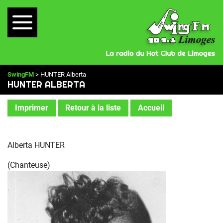
SwingFM
> HUNTER Alberta
HUNTER ALBERTA
Imprimer
Retour à la liste
Accueil
Alberta HUNTER
(Chanteuse)