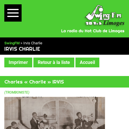
SwingFM
> Irvis Charlie
IRVIS CHARLIE
Imprimer
Retour à la liste
Accueil
Charles « Charlie » IRVIS
(TROMBONISTE)