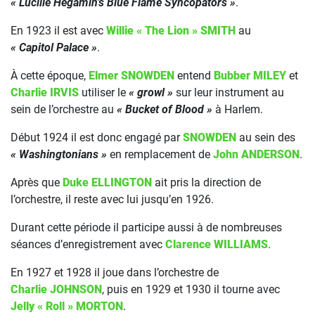
« Lucille Hegamin’s Blue Flame Syncopators »
.
En 1923 il est avec
Willie « The Lion » SMITH
au
« Capitol Palace »
.
À cette époque,
Elmer SNOWDEN
entend
Bubber MILEY
et
Charlie IRVIS
utiliser le
« growl »
sur leur instrument au
sein de l’orchestre au
« Bucket of Blood »
à Harlem.
Début 1924 il est donc engagé par
SNOWDEN
au sein des
« Washingtonians »
en remplacement de
John ANDERSON
.
Après que
Duke ELLINGTON
ait pris la direction de
l’orchestre, il reste avec lui jusqu’en 1926.
Durant cette période il participe aussi à de nombreuses
séances d’enregistrement avec
Clarence WILLIAMS
.
En 1927 et 1928 il joue dans l’orchestre de
Charlie JOHNSON
, puis en 1929 et 1930 il tourne avec
Jelly « Roll » MORTON
.