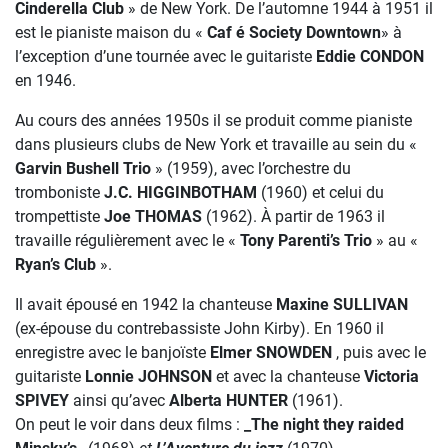
Cinderella Club
» de New York. De l’automne 1944 à 1951 il
est le pianiste maison du «
Caf é Society Downtown
» à
l’exception d’une tournée avec le guitariste
Eddie CONDON
en 1946.
Au cours des années 1950s il se produit comme pianiste
dans plusieurs clubs de New York et travaille au sein du «
Garvin Bushell Trio
» (1959), avec l’orchestre du
tromboniste
J.C. HIGGINBOTHAM
(1960) et celui du
trompettiste
Joe THOMAS
(1962). À partir de 1963 il
travaille régulièrement avec le «
Tony
Parenti’s Trio
» au «
Ryan’s Club
».
Il avait épousé en 1942 la chanteuse
Maxine SULLIVAN
(ex-épouse du contrebassiste John Kirby). En 1960 il
enregistre avec le banjoïste
Elmer SNOWDEN
, puis avec le
guitariste
Lonnie JOHNSON
et avec la chanteuse
Victoria
SPIVEY
ainsi qu’avec
Alberta HUNTER
(1961).
On peut le voir dans deux films :
_The night they raided