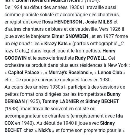
les «
Lionel Howard’s Musical Aces
» (1924).
De 1924 au début des années 1930s il travaille aussi
comme pianiste soliste et accompagne des chanteurs,
enregistrant avec
Rosa HENDERSON
,
Josie MILES
et
d’autres chanteurs de blues et de vaudeville. Vers 1926 il
joue avec le banjoïste
Elmer SNOWDEN
, et en 1927 forme
un
big band
: les «
Krazy Kats
» (parfois orthographié _
C
razy
C
ats_) dans lequel jouent le trompettiste
Henry
GOODWIN
et le saxo-clarinettiste
Rudy POWELL
. Cet
orchestre se produit dans plusieurs résidences à New York :
«
Capitol Palace
», «
Murray’s Roseland
», «
Lenox Club
»
etc… Ce groupe enregistre quelques faces en 1930.
Au cours des années 1930s il participe à des sessions de
petites formations dirigées par les trompettistes
Bunny
BERIGAN
(1935),
Tommy LADNIER
et
Sidney BECHET
(1938), mais travaille souvent en soliste ou
accompagnateur de chanteurs (enregistrement avec
Ida
COX
en 1940). Au début de 1940 il joue avec
Sidney
BECHET
chez «
Nick’s
» et forme son propre trio pour le «