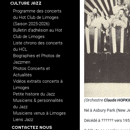
CULTURE JAZZ
Programme des concerts
du Hot Club de Limoges
(Saison 2025-2026)
Bulletin d’adhésion au Hot
Club de Limoges
Liste chrono des concerts
du HCL
Biographies et Photos de
Jazzmen
Photos Concerts et
Actualités
Vidéos extraits concerts à
Limoges
Petite histoire du Jazz
Musiciens & personnalités
(Orchestre
Claude HOPKI
du Jazz
Né à Asbury Park (New Je
Musiciens venus à Limoges
Liens Jazz
Décédé à ?????? vers 195
CONTACTEZ NOUS