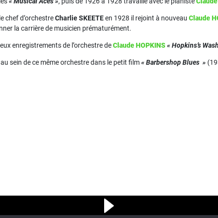
 les
« Musical Aces »
, puis de 1926 à 1928 travaille avec le pianiste
Claud
le chef d’orchestre
Charlie SKEETE
en 1928 il rejoint à nouveau
Claude 
nner la carrière de musicien prématurément.
eux enregistrements de l’orchestre de
Claude HOPKINS
« Hopkins’s Was
 au sein de ce même orchestre dans le petit film
« Barbershop Blues »
(19