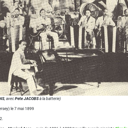
NS
, avec
Pete JACOBS
à la batterie)
rsey) le 7 mai 1899
2.