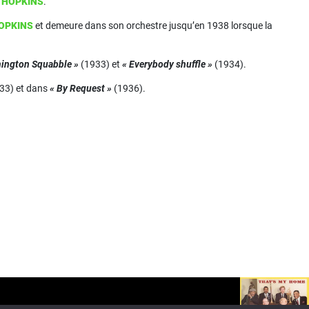
e HOPKINS
.
HOPKINS
et demeure dans son orchestre jusqu’en 1938 lorsque la
hington Squabble »
(1933) et
« Everybody shuffle »
(1934).
33) et dans
« By Request »
(1936).