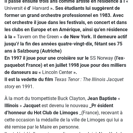
Il passe ensuite trois ans comme artiste en résidence à l’«
Universit é
d’
Harvard
». Ses étudiants lui suggèrent de
former un grand orchestre professionnel en 1983. Avec
cet orchestre il joue dans les festivals, en concert et dans
les clubs en Europe et en Amérique, ainsi qu’en résidence
à la «
Tavern on the Green
» de New York. Il demeure actif
jusqu’ŕ la fin des années quatre-vingt-dix, fêtant ses 75
ans à Salzbourg (Autriche)
En 1997 il joue pour une croisière sur le
SS Norway
(l’ex-
paquebot France) et en juillet 1998 joue pour des milliers
de danseurs au «
Lincoln Center
».
Il est la vedette du film
Texas Tenor : The Illinois Jacquet
story
en 1991.
À la mort du trompettiste Buck Clayton,
Jean Baptiste
«
Illinois
»
Jacquet
est devenu le nouveau
_Pr ésident
d’honneur du Hot Club de Limoges
_(France), recevant à
cette occasion la médaille de la ville de Limoges qui lui a
été remise par le Maire en personne.