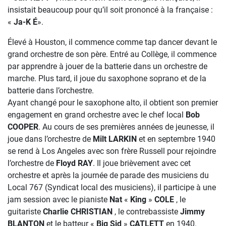
insistait beaucoup pour qu’il soit prononcé à la française :
«
Ja-K É
».
Élevé à Houston, il commence comme tap dancer devant le
grand orchestre de son père. Entré au Collège, il commence
par apprendre à jouer de la batterie dans un orchestre de
marche. Plus tard, il joue du saxophone soprano et de la
batterie dans l’orchestre.
Ayant changé pour le saxophone alto, il obtient son premier
engagement en grand orchestre avec le chef local
Bob
COOPER
. Au cours de ses premières années de jeunesse, il
joue dans l’orchestre de
Milt LARKIN
et en septembre 1940
se rend à Los Angeles avec son frère Russell pour rejoindre
l’orchestre de
Floyd RAY
. Il joue brièvement avec cet
orchestre et après la journée de parade des musiciens du
Local 767 (Syndicat local des musiciens), il participe à une
jam session avec le pianiste
Nat
«
King
»
COLE
, le
guitariste
Charlie CHRISTIAN
, le contrebassiste
Jimmy
BLANTON
et le batteur «
Big Sid
»
CATLETT
en 1940.