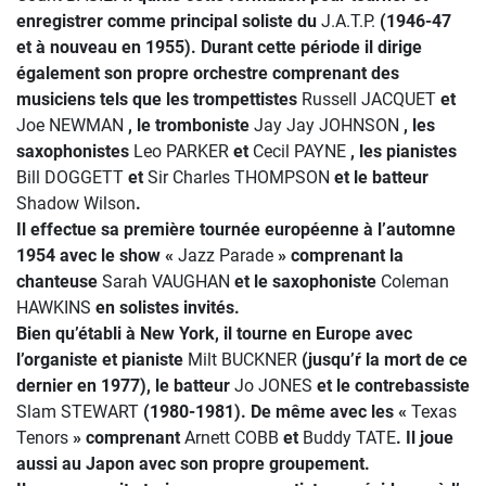
enregistrer comme principal soliste du
J.A.T.P.
(1946-47
et à nouveau en 1955). Durant cette période il dirige
également son propre orchestre comprenant des
musiciens tels que les trompettistes
Russell JACQUET
et
Joe NEWMAN
, le tromboniste
Jay Jay JOHNSON
, les
saxophonistes
Leo PARKER
et
Cecil PAYNE
, les pianistes
Bill DOGGETT
et
Sir Charles THOMPSON
et le batteur
Shadow Wilson
.
Il effectue sa première tournée européenne à l’automne
1954 avec le show «
Jazz Parade
» comprenant la
chanteuse
Sarah VAUGHAN
et le saxophoniste
Coleman
HAWKINS
en solistes invités.
Bien qu’établi à New York, il tourne en Europe avec
l’organiste et pianiste
Milt BUCKNER
(jusqu’ŕ la mort de ce
dernier en 1977), le batteur
Jo JONES
et le contrebassiste
Slam STEWART
(1980-1981). De même avec les «
Texas
Tenors
» comprenant
Arnett COBB
et
Buddy TATE
. Il joue
aussi au Japon avec son propre groupement.