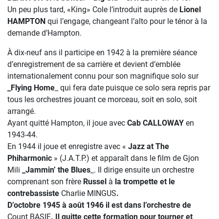
Un peu plus tard, «King» Cole l’introduit auprès de
Lionel
HAMPTON
qui l’engage, changeant l’alto pour le ténor à la
demande d’Hampton.
À dix-neuf ans il participe en 1942 à la première séance
d’enregistrement de sa carrière et devient d’emblée
internationalement connu pour son magnifique solo sur
_Flying Home
_ qui fera date puisque ce solo sera repris par
tous les orchestres jouant ce morceau, soit en solo, soit
arrangé.
Ayant quitté Hampton, il joue avec
Cab CALLOWAY
en
1943-44.
En 1944 il joue et enregistre avec «
Jazz at The
Phiharmonic
» (J.A.T.P.) et apparaît dans le film de Gjon
Mili
_Jammin’ the Blues
_. Il dirige ensuite un orchestre
comprenant son frère
Russel
à
la trompette et le
contrebassiste
Charlie MINGUS
.
D’octobre 1945 à août 1946 il est dans l’orchestre de
Count BASIE
. Il quitte cette formation pour tourner et