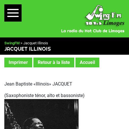
SwingFM
> Jacquet Illinois
JACQUET ILLINOIS
Imprimer
Retour à la liste
Accueil
Jean Baptiste «Illinois» JACQUET
(Saxophoniste ténor, alto et bassoniste)