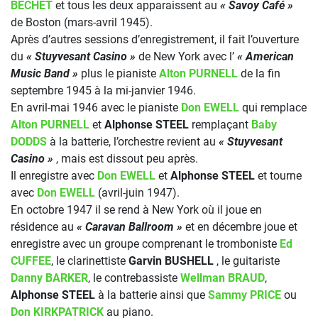
BECHET
et tous les deux apparaissent au
« Savoy Café »
de Boston (mars-avril 1945).
Après d’autres sessions d’enregistrement, il fait l’ouverture
du
« Stuyvesant Casino »
de New York avec l’
« American
Music Band »
plus le pianiste
Alton PURNELL
de la fin
septembre 1945 à la mi-janvier 1946.
En avril-mai 1946 avec le pianiste
Don EWELL
qui remplace
Alton PURNELL
et
Alphonse STEEL
remplaçant
Baby
DODDS
à la batterie, l’orchestre revient au
« Stuyvesant
Casino »
, mais est dissout peu après.
Il enregistre avec
Don EWELL
et
Alphonse STEEL
et tourne
avec
Don EWELL
(avril-juin 1947).
En octobre 1947 il se rend à New York où il joue en
résidence au
« Caravan Ballroom »
et en décembre joue et
enregistre avec un groupe comprenant le tromboniste
Ed
CUFFEE
, le clarinettiste
Garvin BUSHELL
, le guitariste
Danny BARKER
, le contrebassiste
Wellman BRAUD
,
Alphonse STEEL
à la batterie ainsi que
Sammy PRICE
ou
Don KIRKPATRICK
au piano.