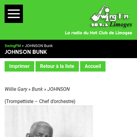
SwingFM
> JOHNSON Bunk
JOHNSON BUNK
Imprimer
Retour à la liste
Accueil
Willie Gary « Bunk » JOHNSON
(Trompettiste – Chef d’orchestre)