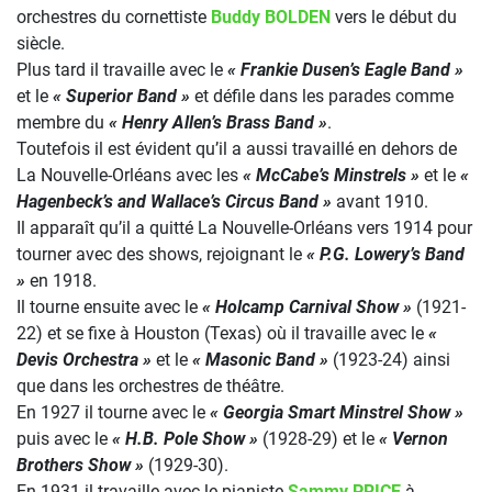
orchestres du cornettiste
Buddy BOLDEN
vers le début du
siècle.
Plus tard il travaille avec le
« Frankie Dusen’s Eagle Band »
et le
« Superior Band »
et défile dans les parades comme
membre du
« Henry Allen’s Brass Band »
.
Toutefois il est évident qu’il a aussi travaillé en dehors de
La Nouvelle-Orléans avec les
« McCabe’s Minstrels »
et le
«
Hagenbeck’s and Wallace’s Circus Band »
avant 1910.
Il apparaît qu’il a quitté La Nouvelle-Orléans vers 1914 pour
tourner avec des shows, rejoignant le
« P.G. Lowery’s Band
»
en 1918.
Il tourne ensuite avec le
« Holcamp Carnival Show »
(1921-
22) et se fixe à Houston (Texas) où il travaille avec le
«
Devis Orchestra »
et le
« Masonic Band »
(1923-24) ainsi
que dans les orchestres de théâtre.
En 1927 il tourne avec le
« Georgia Smart Minstrel Show »
puis avec le
« H.B. Pole Show »
(1928-29) et le
« Vernon
Brothers Show »
(1929-30).
En 1931 il travaille avec le pianiste
Sammy PRICE
à