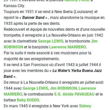
Kansas City.
Toujours en 1931 il se rend à New Iberia (Louisiane) et
rejoint le
« Banner Band »
, mais abandonne la musique en
1935 après la perte de ses dents.
Redécouvert et équipé de nouvelles dents et d’une nouvelle
trompette, il enregistre à La Nouvelle-Orléans en juin 1942
avec le clarinettiste
George LEWIS
, le tromboniste
Jim
ROBINSON
et le banjoïste
Lawrence MARRERO
.
Par la suite il reste associé à ces musiciens pour la
majorité de ses enregistrements.
Il se rend à San Francisco où d’avril 1943 à juillet 1944 il
joue avec les membres du
« Lu Water’s Yerba Buena Jazz
Band »
.
De retour à La Nouvelle-Orléans il enregistre en juillet-août
1944 avec
George LEWIS
,
Jim ROBINSON
,
Lawrence
MARRERO
, le contrebassiste
S.G. Alcide PAVAGEAU
et le
batteur
Baby DODDS
.
En mars 1945 il enregistre à New York avec
Sidney