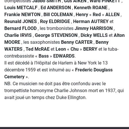
trompettistes
Jabbo SMITH
,
Gus AIKEN
,
Ward PINKETT
,
Louis METCALF
,
Ed ANDERSON
,
Kenneth ROANE
,
Frankie NEWTON
,
Bill COLEMAN
,
Henry
«
Red
»
ALLEN
,
Reunald JONES
,
Roy ELDRIDGE
,
Herman AUTREY
et
Bernard FLOOD
, les trombonistes
Jimmy HARRISON
,
Charlie IRVIS
,
George STEVENSON
,
Dicky WELLS
et
Alton
MOORE
, les saxophonistes
Benny CARTER
,
Benny
WATERS
,
Ted McRAE
et
Leon
«
Chu
»
BERRY
et le tuba-
contrebassiste «
Bass
»
EDWARDS
.
Il est décédé à l’Hôpital de Harlem à New York le 13
décembre 1959 et est inhumé au «
Frederic Douglass
Cemetery
».
NB. Ce musicien ne doit pas être confondu avec le
trompettiste homonyme Charlie Johnson mort en 1937, qui
avait joué un temps chez Duke Ellington.