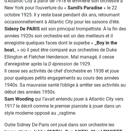
d’Atlantic City à partir de 1918 et emmène son orchestre à
New York pour l’ouverture du «
Samll’s Paradise
» le 22
octobre 1925. Il y reste basé pendant dix ans, retournant
occasionnellement à Atlantic City pour les saisons d’été.
Sideny De PARIS
est son principal trompettiste. À la fin des
années 1920s son orchestre est un des meilleurs et il
enregistre quelques faces dont le superbe «
_Boy in the
boat
_ » où il peut être comparé aux orchestres de Duke
Ellington et Fletcher Henderson. Mal managé, il cesse
d’enregistrer après la
D épression
de 1929.
Il cesse ses activités de chef d’orchestre en 1938 et joue
pour quelques petits engagements au cours des années
1940s. Sa mauvaise santé l’oblige à arrêter ses activités au
début des années 1950s.
Sam Wooding
qui l’avait entendu jouer à Atlantic City vers
1917 le décrit comme le premier pianiste à jouer dans un
style moderne opposé au _ragtime.
Outre Sidney De Paris ont joué dans son orchestre les