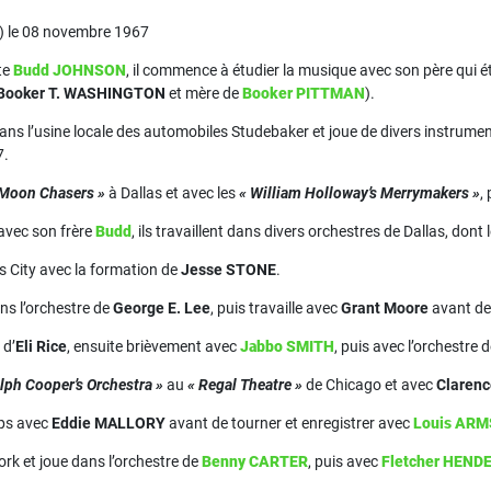
s) le 08 novembre 1967
te
Budd JOHNSON
, il commence à étudier la musique avec son père qui ét
Booker T. WASHINGTON
et mère de
Booker PITTMAN
).
ans l’usine locale des automobiles Studebaker et joue de divers instrument
7.
 Moon Chasers »
à Dallas et avec les
« William Holloway’s Merrymakers »
,
 avec son frère
Budd
, ils travaillent dans divers orchestres de Dallas, dont 
as City avec la formation de
Jesse STONE
.
ans l’orchestre de
George E. Lee
, puis travaille avec
Grant Moore
avant de 
 d’
Eli Rice
, ensuite brièvement avec
Jabbo SMITH
, puis avec l’orchestre 
lph Cooper’s Orchestra »
au
« Regal Theatre »
de Chicago et avec
Claren
mps avec
Eddie MALLORY
avant de tourner et enregistrer avec
Louis AR
ork et joue dans l’orchestre de
Benny CARTER
, puis avec
Fletcher HEN