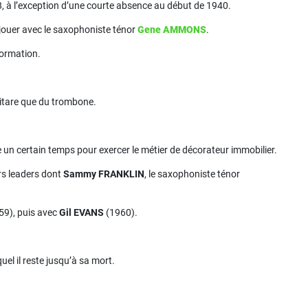
8, à l’exception d’une courte absence au début de 1940.
 jouer avec le saxophoniste ténor
Gene AMMONS
.
formation.
guitare que du trombone.
n certain temps pour exercer le métier de décorateur immobilier.
ers leaders dont
Sammy FRANKLIN
, le saxophoniste ténor
59), puis avec
Gil EVANS
(1960).
uel il reste jusqu’à sa mort.