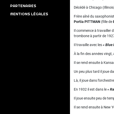
PARTENAIRES
Décédé à Chicago (Illinoi
MENTIONS LÉGALES
Frère aîné du saxophonis
Portia PITTMAN
(fille de
Il commence à travailler d
trombone à partir de 192
Il travaille avec les
« Blue
À la fin des années vingt,
Il se rend ensuite à Kans
Un peu plus tard il joue d
Là, il joue dans l’orchestre
En 1932 il est dans le
« Ra
Il joue ensuite peu de te
Il se rend ensuite à New Y