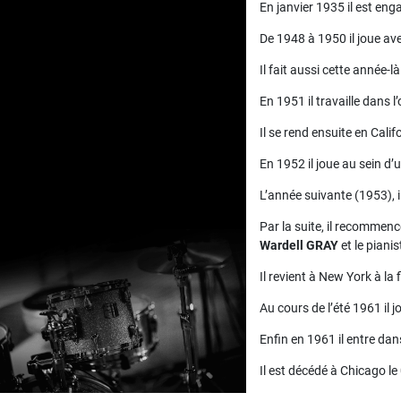
En janvier 1935 il est eng
De 1948 à 1950 il joue av
Il fait aussi cette année-
En 1951 il travaille dans 
Il se rend ensuite en Cali
En 1952 il joue au sein d’
L’année suivante (1953), 
Par la suite, il recommenc
Wardell GRAY
et le piani
Il revient à New York à la
Au cours de l’été 1961 il 
Enfin en 1961 il entre da
Il est décédé à Chicago 