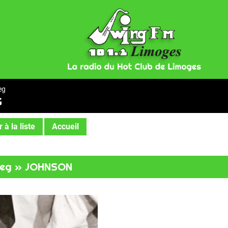
eg
G
 à la liste
Accueil
 Keg » JOHNSON