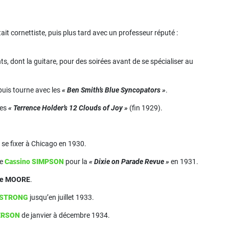
ait cornettiste, puis plus tard avec un professeur réputé :
s, dont la guitare, pour des soirées avant de se spécialiser au
 puis tourne avec les
« Ben Smith’s Blue Syncopators »
.
les
« Terrence Holder’s 12 Clouds of Joy »
(fin 1929).
se fixer à Chicago en 1930.
de
Cassino SIMPSON
pour la
« Dixie on Parade Revue »
en 1931.
ce MOORE
.
MSTRONG
jusqu’en juillet 1933.
DERSON
de janvier à décembre 1934.