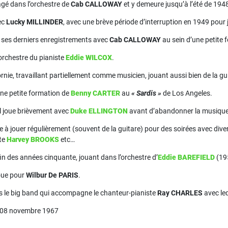
agé dans l’orchestre de
Cab CALLOWAY
et y demeure jusqu’à l’été de 194
ec
Lucky MILLINDER
, avec une brève période d’interruption en 1949 pour
là ses derniers enregistrements avec
Cab CALLOWAY
au sein d’une petite 
l’orchestre du pianiste
Eddie WILCOX
.
fornie, travaillant partiellement comme musicien, jouant aussi bien de la 
une petite formation de
Benny CARTER
au
« Sardis »
de Los Angeles.
il joue brièvement avec
Duke ELLINGTON
avant d’abandonner la musique u
e à jouer régulièrement (souvent de la guitare) pour des soirées avec div
ste
Harvey BROOKS
etc…
 fin des années cinquante, jouant dans l’orchestre d’
Eddie BAREFIELD
(19
joue pour
Wilbur De PARIS
.
ns le big band qui accompagne le chanteur-pianiste
Ray CHARLES
avec leq
le 08 novembre 1967