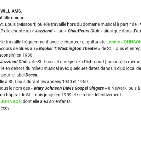
WILLIAMS
.
it fille unique.
t. Louis (Missouri) où elle travaille hors du domaine musical à partir de 
7 elle chante au
« Jazzland »
, au
« Chauffeurs Club »
ainsi que dans d’aut
lle travaille fréquemment avec le chanteur et guitariste
Lonnie JOHNSO
ncours de blues au
« Booker T. Washington Theater »
de St. Louis et enreg
sconsin) en 1930.
 Jazzland Club »
de St. Louis et enregistre à Richmond (Indiana) la même
ille en dehors du milieu musical avec quelques dates dans un club local de
 pour le label
Decca
.
vaille à St. Louis durant les années 1940 et 1950.
 sous le nom des
« Mary Johnson Davis Gospel Singers »
à Newark, puis à
 un hôpital de St. Louis jusqu’en 1959 et se retire définitivement.
e JOHNSON
dont elle a eu six enfants.
décès.