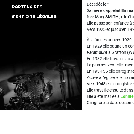
Décédée le ?
PARTENAIRES
Sa mère s’appelait
Emma 
MENTIONS LÉGALES
Née
Mary SMITH
, elle éta
Elle passe son enfance à S
Vers 1925 et jusqu’en 192
À la fin des années 1920 e
En 1929 elle gagne un co
Paramount
à Grafton (Wi
En 1932 elle travaille au
«
Le plus souvent elle trava
En 1934-36 elle enregistre
Active à l’église, elle tra
Vers 1948 elle enregistre
Elle travaille ensuite dans
Elle a été mariée à
Lonni
On ignore la date de son 