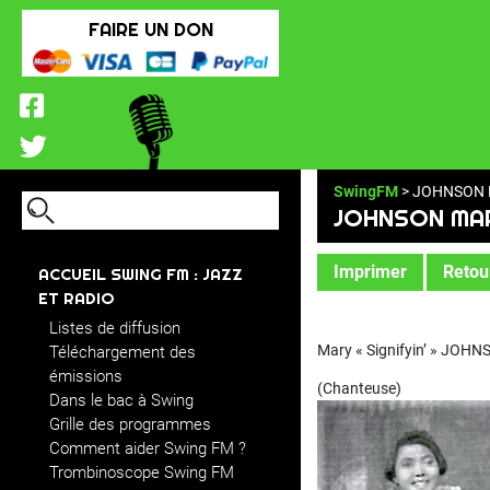
FAIRE UN DON
SwingFM
> JOHNSON M
JOHNSON MAR
Imprimer
Retour
ACCUEIL SWING FM : JAZZ
ET RADIO
Listes de diffusion
Mary « Signifyin’ » JOH
Téléchargement des
émissions
(Chanteuse)
Dans le bac à Swing
Grille des programmes
Comment aider Swing FM ?
Trombinoscope Swing FM