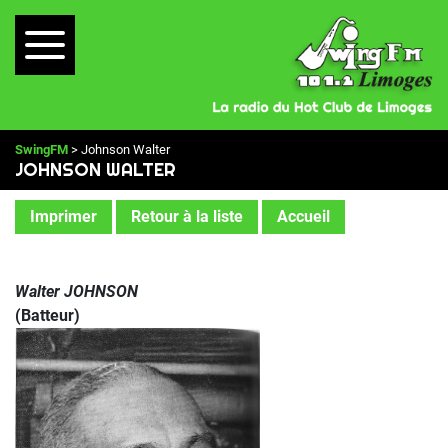
SwingFM
> Johnson Walter
JOHNSON WALTER
Imprimer
Retour à la liste
Accueil
Walter JOHNSON
(Batteur)