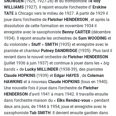
SNOWDEN
(1925, 1927-28) et du tromboniste
Te Roy
WILLIAMS
(1927). Il rejoint ensuite l’orchestre d’
Erskine
TATE
à Chicago vers le milieu de 1927. À partir de 1929 il
joue dans l’orchestre de
Fletcher HENDERSON
, et après la
dissolution de cette formation en novembre 1934 il
enregistre avec le saxophoniste
Benny CARTER
(décembre
1934). Il rejoint ensuite les orchestres de
Sam WOODING
et
du violoniste «
Stuff
»
SMITH
(1935) et enregistre avec le
pianiste et chanteur
Putney DANDRIDGE
(1935). Plus tard il
revient dans le nouvel orchestre de
Fletcher HENDERSON
(juillet 1936 à juin 1937) et continue à jouer dans les «
big
bands
» de
Lucky MILLINDER
(1938-39), des pianistes
Claude
HOPKINS
(1939) et
Edgar HAYES
, de
Coleman
HAWKINS
et à nouveau
Claude HOPKINS
(tous en 1940).
Une nouvelle fois il joue dans l’orchestre de
Fletcher
HENDERSON
d’avril 1941 à mars 1942. Il travaille ensuite
dans l’orchestre maison du «
Elks Rendez-vous
» pendant
deux ans puis, de 1944 à 1954, joue et enregistre avec le
saxophoniste
Tab SMITH
. Il devient ensuite gardien dans