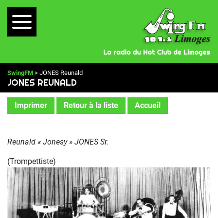
SwingFM
> JONES Reunald
JONES REUNALD
Imprimer
Retour à la liste
Accueil
Reunald « Jonesy » JONES Sr.
(Trompettiste)