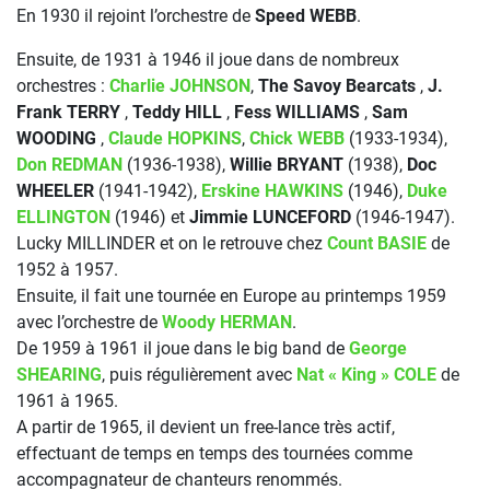
En 1930 il rejoint l’orchestre de
Speed WEBB
.
Ensuite, de 1931 à 1946 il joue dans de nombreux
orchestres :
Charlie JOHNSON
,
The Savoy Bearcats
,
J.
Frank TERRY
,
Teddy HILL
,
Fess WILLIAMS
,
Sam
WOODING
,
Claude HOPKINS
,
Chick WEBB
(1933-1934),
Don REDMAN
(1936-1938),
Willie BRYANT
(1938),
Doc
WHEELER
(1941-1942),
Erskine HAWKINS
(1946),
Duke
ELLINGTON
(1946) et
Jimmie LUNCEFORD
(1946-1947).
Lucky MILLINDER et on le retrouve chez
Count BASIE
de
1952 à 1957.
Ensuite, il fait une tournée en Europe au printemps 1959
avec l’orchestre de
Woody HERMAN
.
De 1959 à 1961 il joue dans le big band de
George
SHEARING
, puis régulièrement avec
Nat « King » COLE
de
1961 à 1965.
A partir de 1965, il devient un free-lance très actif,
effectuant de temps en temps des tournées comme
accompagnateur de chanteurs renommés.