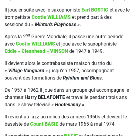
Il joue ensuite avec le saxophoniste
Earl BOSTIC
et avec le
trompettiste
Cootie WILLIAMS
et prend part à des
sessions du
« Minton’s Playhouse »
.
nd
Après la 2
Guerre Mondiale, il passe une autre période
avec
Cootie WILLIAMS
et joue avec le saxophoniste
Eddie « Cleanhead » VINSON
de 1947 à 1949.
Il devient alors le contrebassiste maison du trio du
« Village Vanguard »
jusqu’en 1957, accompagnant
souvent des formations de
Ryhthm and Blues
.
De 1957 à 1962 il joue dans un groupe qui accompagne le
chanteur
Harry BELAFONTE
et travaille pendant trois ans
dans le show télévisé
« Hootenanny »
.
Il revient au jazz au milieu des années 1960s et devient le
bassiste de
Count BASIE
de mars 1965 à mai 1974.