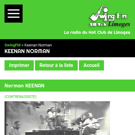
SwingFM
> Keenan Norman
KEENAN NORMAN
Imprimer
Retour à la liste
Accueil
Norman KEENAN
(CONTREBASSISTE)