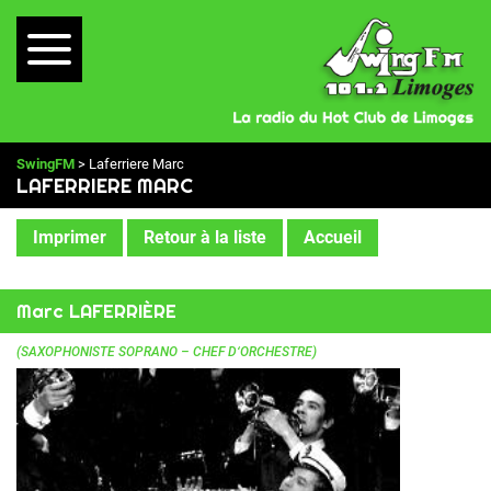
SwingFM
> Laferriere Marc
LAFERRIERE MARC
Imprimer
Retour à la liste
Accueil
Marc LAFERRIÈRE
(SAXOPHONISTE SOPRANO – CHEF D‘ORCHESTRE)