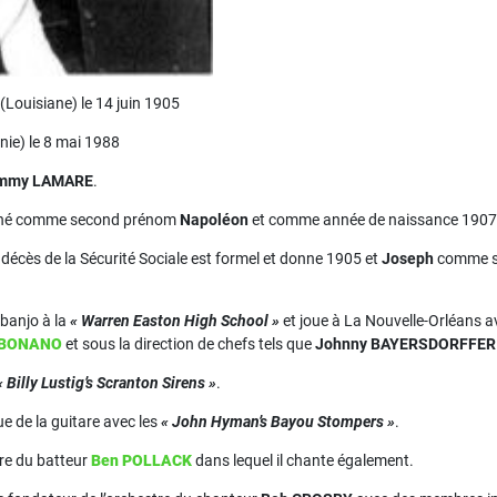
(Louisiane) le 14 juin 1905
nie) le 8 mai 1988
mmy LAMARE
.
onné comme second prénom
Napoléon
et comme année de naissance 1907
 décès de la Sécurité Sociale est formel et donne 1905 et
Joseph
comme se
banjo à la
« Warren Easton High School »
et joue à La Nouvelle-Orléans a
» BONANO
et sous la direction de chefs tels que
Johnny BAYERSDORFFER
« Billy Lustig’s Scranton Sirens »
.
ue de la guitare avec les
« John Hyman’s Bayou Stompers »
.
stre du batteur
Ben POLLACK
dans lequel il chante également.