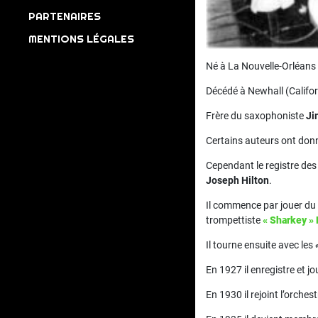
PARTENAIRES
MENTIONS LÉGALES
Né à La Nouvelle-Orléans 
Décédé à Newhall (Califor
Frère du saxophoniste
Ji
Certains auteurs ont d
Cependant le registre des
Joseph Hilton
.
Il commence par jouer du 
trompettiste
« Sharkey 
Il tourne ensuite avec les
En 1927 il enregistre et jo
En 1930 il rejoint l’orche