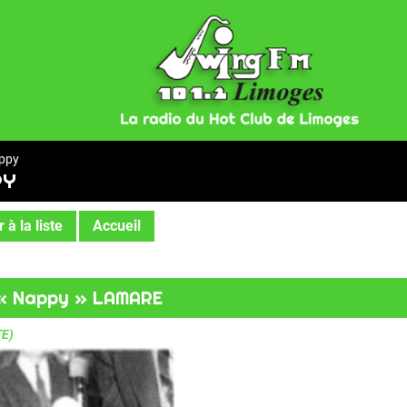
ppy
PY
 à la liste
Accueil
 « Nappy » LAMARE
TE)