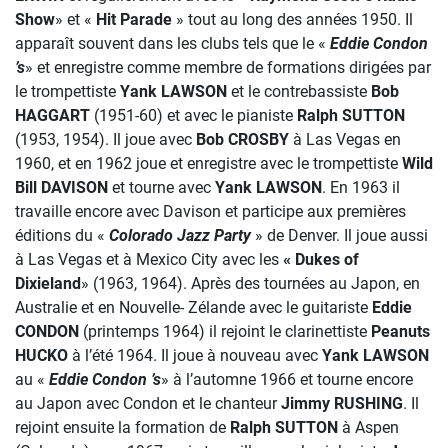
Show
» et «
Hit Parade
» tout au long des années 1950. Il
apparaît souvent dans les clubs tels que le «
Eddie Condon
’s
» et enregistre comme membre de formations dirigées par
le trompettiste
Yank LAWSON
et le contrebassiste
Bob
HAGGART
(1951-60) et avec le pianiste
Ralph SUTTON
(1953, 1954). Il joue avec
Bob CROSBY
à Las Vegas en
1960, et en 1962 joue et enregistre avec le trompettiste
Wild
Bill DAVISON
et tourne avec
Yank LAWSON
. En 1963 il
travaille encore avec Davison et participe aux premières
éditions du «
Colorado Jazz Party
» de Denver. Il joue aussi
à Las Vegas et à Mexico City avec les
« Dukes of
Dixieland
» (1963, 1964). Après des tournées au Japon, en
Australie et en Nouvelle- Zélande avec le guitariste
Eddie
CONDON
(printemps 1964) il rejoint le clarinettiste
Peanuts
HUCKO
à l’été 1964. Il joue à nouveau avec
Yank LAWSON
au «
Eddie Condon ’s
» à l’automne 1966 et tourne encore
au Japon avec Condon et le chanteur
Jimmy RUSHING
. Il
rejoint ensuite la formation de
Ralph SUTTON
à Aspen