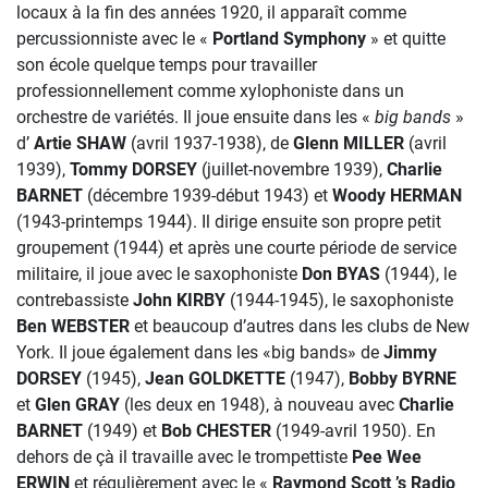
locaux à la fin des années 1920, il apparaît comme
percussionniste avec le «
Portland Symphony
» et quitte
son école quelque temps pour travailler
professionnellement comme xylophoniste dans un
orchestre de variétés. Il joue ensuite dans les «
big bands
»
d’
Artie SHAW
(avril 1937-1938), de
Glenn MILLER
(avril
1939),
Tommy DORSEY
(juillet-novembre 1939),
Charlie
BARNET
(décembre 1939-début 1943) et
Woody HERMAN
(1943-printemps 1944). Il dirige ensuite son propre petit
groupement (1944) et après une courte période de service
militaire, il joue avec le saxophoniste
Don BYAS
(1944), le
contrebassiste
John KIRBY
(1944-1945), le saxophoniste
Ben WEBSTER
et beaucoup d’autres dans les clubs de New
York. Il joue également dans les «big bands» de
Jimmy
DORSEY
(1945),
Jean GOLDKETTE
(1947),
Bobby BYRNE
et
Glen GRAY
(les deux en 1948), à nouveau avec
Charlie
BARNET
(1949) et
Bob CHESTER
(1949-avril 1950). En
dehors de çà il travaille avec le trompettiste
Pee Wee
ERWIN
et régulièrement avec le «
Raymond Scott ’s Radio