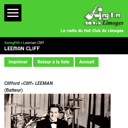
SwingFM
> Leeman Cliff
LEEMAN CLIFF
Imprimer
Retour à la liste
Accueil
Clifford «Cliff» LEEMAN
(Batteur)