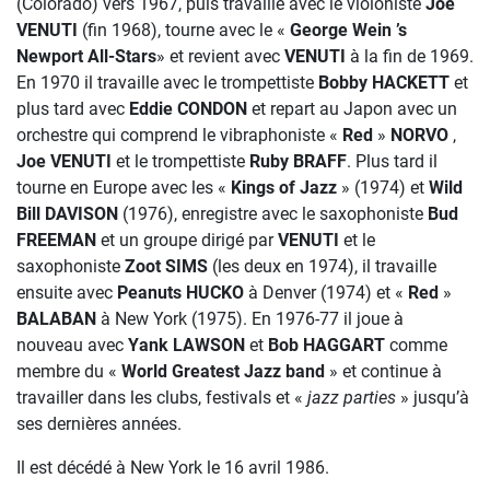
(Colorado) vers 1967, puis travaille avec le violoniste
Joe
VENUTI
(fin 1968), tourne avec le «
George Wein ’s
Newport All-Stars
» et revient avec
VENUTI
à la fin de 1969.
En 1970 il travaille avec le trompettiste
Bobby HACKETT
et
plus tard avec
Eddie CONDON
et repart au Japon avec un
orchestre qui comprend le vibraphoniste «
Red
»
NORVO
,
Joe VENUTI
et le trompettiste
Ruby BRAFF
. Plus tard il
tourne en Europe avec les «
Kings of Jazz
» (1974) et
Wild
Bill DAVISON
(1976), enregistre avec le saxophoniste
Bud
FREEMAN
et un groupe dirigé par
VENUTI
et le
saxophoniste
Zoot SIMS
(les deux en 1974), il travaille
ensuite avec
Peanuts
HUCKO
à Denver (1974) et «
Red
»
BALABAN
à New York (1975). En 1976-77 il joue à
nouveau avec
Yank LAWSON
et
Bob HAGGART
comme
membre du «
World Greatest Jazz band
» et continue à
travailler dans les clubs, festivals et «
jazz parties
» jusqu’à
ses dernières années.
Il est décédé à New York le 16 avril 1986.