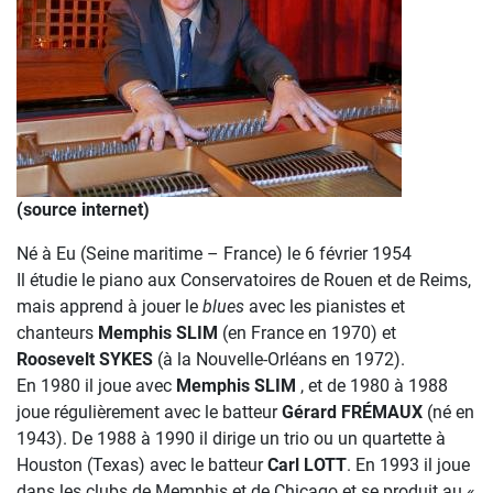
(source internet)
Né à Eu (Seine maritime – France) le 6 février 1954
Il étudie le piano aux Conservatoires de Rouen et de Reims,
mais apprend à jouer le
blues
avec les pianistes et
chanteurs
Memphis SLIM
(en France en 1970) et
Roosevelt SYKES
(à la Nouvelle-Orléans en 1972).
En 1980 il joue avec
Memphis SLIM
, et de 1980 à 1988
joue régulièrement avec le batteur
Gérard FRÉMAUX
(né en
1943). De 1988 à 1990 il dirige un trio ou un quartette à
Houston (Texas) avec le batteur
Carl LOTT
. En 1993 il joue
dans les clubs de Memphis et de Chicago et se produit au «