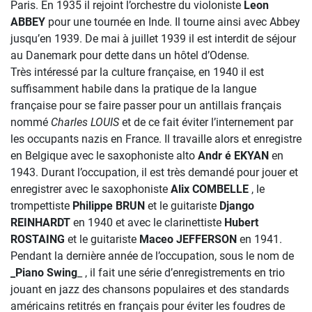
Paris. En 1935 il rejoint l’orchestre du violoniste
Leon
ABBEY
pour une tournée en Inde. Il tourne ainsi avec Abbey
jusqu’en 1939. De mai à juillet 1939 il est interdit de séjour
au Danemark pour dette dans un hôtel d’Odense.
Très intéressé par la culture française, en 1940 il est
suffisamment habile dans la pratique de la langue
française pour se faire passer pour un antillais français
nommé
Charles LOUIS
et de ce fait éviter l’internement par
les occupants nazis en France. Il travaille alors et enregistre
en Belgique avec le saxophoniste alto
Andr é EKYAN
en
1943. Durant l’occupation, il est très demandé pour jouer et
enregistrer avec le saxophoniste
Alix COMBELLE
, le
trompettiste
Philippe BRUN
et le guitariste
Django
REINHARDT
en 1940 et avec le clarinettiste
Hubert
ROSTAING
et le guitariste
Maceo JEFFERSON
en 1941.
Pendant la dernière année de l’occupation, sous le nom de
_Piano Swing
_ , il fait une série d’enregistrements en trio
jouant en jazz des chansons populaires et des standards
américains retitrés en français pour éviter les foudres de