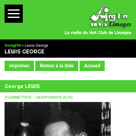
SwingFM
> Lewis George
LEWIS GEORGE
Imprimer
Retour à la liste
Accueil
George LEWIS
(CLARINETTISTE – SAXOPHONISTE ALTO)