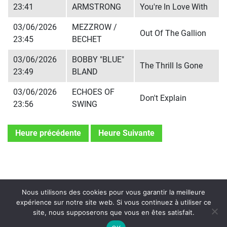
23:41
ARMSTRONG
You're In Love With
03/06/2026
MEZZROW /
Out Of The Gallion
23:45
BECHET
03/06/2026
BOBBY "BLUE"
The Thrill Is Gone
23:49
BLAND
03/06/2026
ECHOES OF
Don't Explain
23:56
SWING
Heure précédente
Heure Suivante
Nous utilisons des cookies pour vous garantir la meilleure
expérience sur notre site web. Si vous continuez à utiliser ce
site, nous supposerons que vous en êtes satisfait.
On Air : HARLAN LEONARD