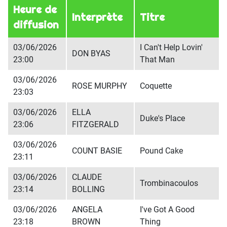
Heure de
Interprète
Titre
diffusion
03/06/2026
I Can't Help Lovin'
DON BYAS
23:00
That Man
03/06/2026
ROSE MURPHY
Coquette
23:03
03/06/2026
ELLA
Duke's Place
23:06
FITZGERALD
03/06/2026
COUNT BASIE
Pound Cake
23:11
03/06/2026
CLAUDE
Trombinacoulos
23:14
BOLLING
03/06/2026
ANGELA
I've Got A Good
23:18
BROWN
Thing