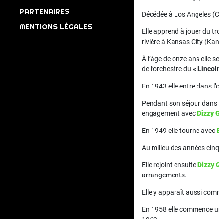
PARTENAIRES
Décédée à Los Angeles (Cal
MENTIONS LÉGALES
Elle apprend à jouer du t
rivière à Kansas City (Ka
À l’âge de onze ans elle 
de l’orchestre du
« Lincol
En 1943 elle entre dans l
Pendant son séjour dans c
engagement avec
Dizzy 
En 1949 elle tourne avec
Au milieu des années cinq
Elle rejoint ensuite
Dizzy 
arrangements.
Elle y apparaît aussi com
En 1958 elle commence u