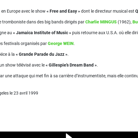
nt en Europe avec le show
« Free and Easy »
dont le directeur musical est
Q
e tromboniste dans des big bands dirigés par
Charlie MINGUS
(1962),
Bu
igne au
« Jamaica Institute of Music »
puis retourne aux U.S.A. où elle dir
es festivals organisés par
George WEIN
.
 Nice à la
« Grande Parade du Jazz »
.
 un show télévisé avec le
« Gillespie’s Dream Band »
.
ar une attaque qui met fin à sa carrière d’instrumentiste, mais elle cont
eles le 23 avril 1999