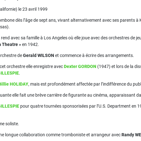
ifornie) le 23 avril 1999
rombone dès l’âge de sept ans, vivant alternativement avec ses parents à K
nsas).
se rend avec sa famille à Los Angeles où elle joue avec des orchestres 
n Theatre »
en 1942.
’orchestre de
Gerald WILSON
et commence à écrire des arrangements.
et orchestre elle enregistre avec
Dexter GORDON
(1947) et lors de la dis
GILLESPIE
.
Billie HOLIDAY
, mais est profondément affectée par l’indifférence du publi
uante elle fait une brève carrière de figurante au cinéma, apparaissant 
GILLESPIE
pour quatre tournées sponsorisées par l’U.S. Department en 1956 
me soliste.
ne longue collaboration comme tromboniste et arrangeur avec
Randy W