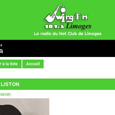
ba
A
 à la liste
Accueil
 LISTON
NGEUR)