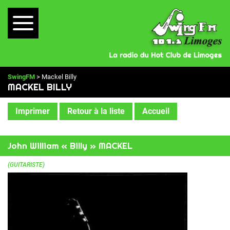
SwingFM
> Mackel Billy
MACKEL BILLY
Imprimer
Retour à la liste
Accueil
John William « Billy » MACKEL
(GUITARISTE)