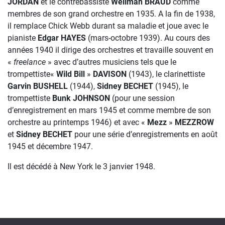
JORDAN
et le contrebassiste
Wellman BRAUD
comme
membres de son grand orchestre en 1935. A la fin de 1938,
il remplace Chick Webb durant sa maladie et joue avec le
pianiste
Edgar HAYES
(mars-octobre 1939). Au cours des
années 1940 il dirige des orchestres et travaille souvent en
«
freelance
» avec d’autres musiciens tels que le
trompettiste«
Wild Bill
»
DAVISON
(1943), le clarinettiste
Garvin BUSHELL
(1944),
Sidney BECHET
(1945), le
trompettiste
Bunk JOHNSON
(pour une session
d’enregistrement en mars 1945 et comme membre de son
orchestre au printemps 1946) et avec «
Mezz
»
MEZZROW
et
Sidney BECHET
pour une série d’enregistrements en août
1945 et décembre 1947.
Il est décédé à New York le 3 janvier 1948.