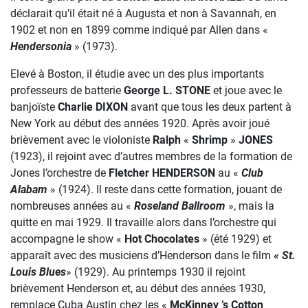
déclarait qu’il était né à Augusta et non à Savannah, en
1902 et non en 1899 comme indiqué par Allen dans «
Hendersonia
» (1973).
Elevé à Boston, il étudie avec un des plus importants
professeurs de batterie
George L.
STONE
et joue avec le
banjoïste
Charlie DIXON
avant que tous les deux partent à
New York au début des années 1920. Après avoir joué
brièvement avec le violoniste
Ralph
«
Shrimp
»
JONES
(1923), il rejoint avec d’autres membres de la formation de
Jones l’orchestre de
Fletcher HENDERSON
au «
Club
Alabam
» (1924). Il reste dans cette formation, jouant de
nombreuses années au «
Roseland Ballroom
», mais la
quitte en mai 1929. Il travaille alors dans l’orchestre qui
accompagne le show «
Hot Chocolates
» (été 1929) et
apparaît avec des musiciens d’Henderson dans le film
« St.
Louis Blues
» (1929). Au printemps 1930 il rejoint
brièvement Henderson et, au début des années 1930,
remplace Cuba Austin chez les «
McKinney ’s Cotton