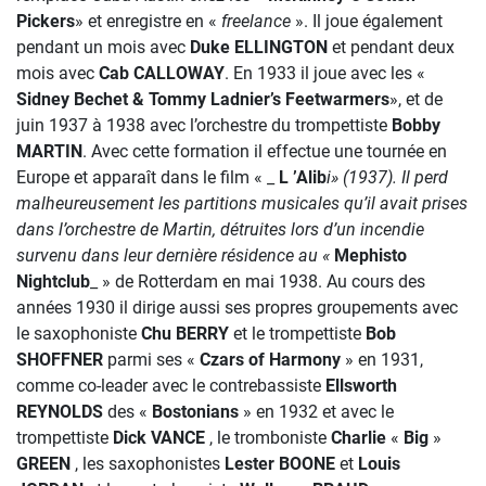
Pickers
» et enregistre en «
freelance
». Il joue également
pendant un mois avec
Duke ELLINGTON
et pendant deux
mois avec
Cab CALLOWAY
. En 1933 il joue avec les «
Sidney Bechet & Tommy Ladnier’s Feetwarmers
», et de
juin 1937 à 1938 avec l’orchestre du trompettiste
Bobby
MARTIN
. Avec cette formation il effectue une tournée en
Europe et apparaît dans le film « _
L ’Alib
i» (1937). Il perd
malheureusement les partitions musicales qu’il avait prises
dans l’orchestre de Martin, détruites lors d’un incendie
survenu dans leur dernière résidence au «
Mephisto
Nightclub
_ » de Rotterdam en mai 1938. Au cours des
années 1930 il dirige aussi ses propres groupements avec
le saxophoniste
Chu BERRY
et le trompettiste
Bob
SHOFFNER
parmi ses «
Czars of Harmony
» en 1931,
comme co-leader avec le contrebassiste
Ellsworth
REYNOLDS
des «
Bostonians
» en 1932 et avec le
trompettiste
Dick VANCE
, le tromboniste
Charlie
«
Big
»
GREEN
, les saxophonistes
Lester
BOONE
et
Louis