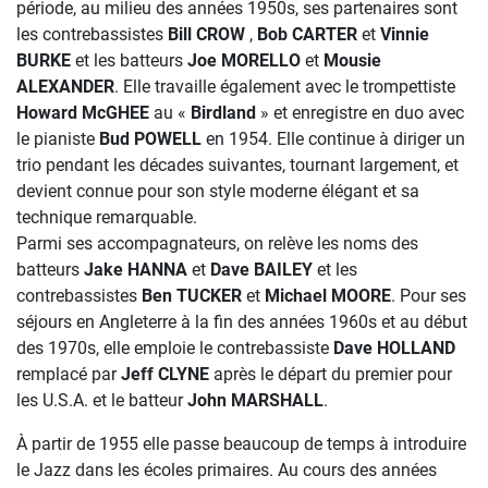
période, au milieu des années 1950s, ses partenaires sont
les contrebassistes
Bill CROW
,
Bob CARTER
et
Vinnie
BURKE
et les batteurs
Joe MORELLO
et
Mousie
ALEXANDER
. Elle travaille également avec le trompettiste
Howard McGHEE
au «
Birdland
» et enregistre en duo avec
le pianiste
Bud POWELL
en 1954. Elle continue à diriger un
trio pendant les décades suivantes, tournant largement, et
devient connue pour son style moderne élégant et sa
technique remarquable.
Parmi ses accompagnateurs, on relève les noms des
batteurs
Jake HANNA
et
Dave BAILEY
et les
contrebassistes
Ben TUCKER
et
Michael MOORE
. Pour ses
séjours en Angleterre à la fin des années 1960s et au début
des 1970s, elle emploie le contrebassiste
Dave HOLLAND
remplacé par
Jeff CLYNE
après le départ du premier pour
les U.S.A. et le batteur
John MARSHALL
.
À partir de 1955 elle passe beaucoup de temps à introduire
le Jazz dans les écoles primaires. Au cours des années