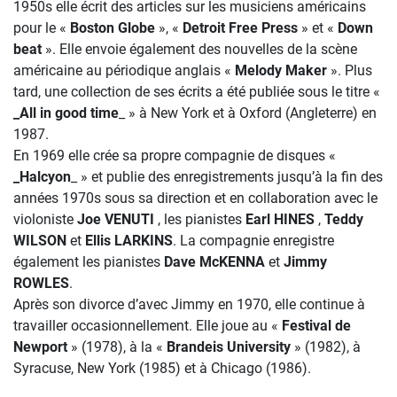
1950s elle écrit des articles sur les musiciens américains
pour le «
Boston Globe
», «
Detroit Free Press
» et «
Down
beat
». Elle envoie également des nouvelles de la scène
américaine au périodique anglais «
Melody Maker
». Plus
tard, une collection de ses écrits a été publiée sous le titre «
_All in good time
_ » à New York et à Oxford (Angleterre) en
1987.
En 1969 elle crée sa propre compagnie de disques «
_Halcyon
_ » et publie des enregistrements jusqu’à la fin des
années 1970s sous sa direction et en collaboration avec le
violoniste
Joe VENUTI
, les pianistes
Earl HINES
,
Teddy
WILSON
et
Ellis LARKINS
. La compagnie enregistre
également les pianistes
Dave McKENNA
et
Jimmy
ROWLES
.
Après son divorce d’avec Jimmy en 1970, elle continue à
travailler occasionnellement. Elle joue au «
Festival de
Newport
» (1978), à la «
Brandeis University
» (1982), à
Syracuse, New York (1985) et à Chicago (1986).