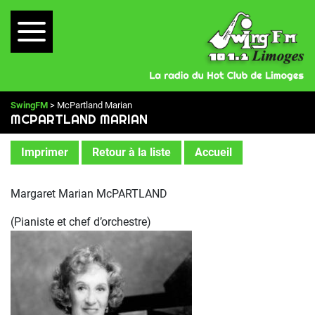
SwingFM
> McPartland Marian
MCPARTLAND MARIAN
Imprimer
Retour à la liste
Accueil
Margaret Marian McPARTLAND
(Pianiste et chef d’orchestre)