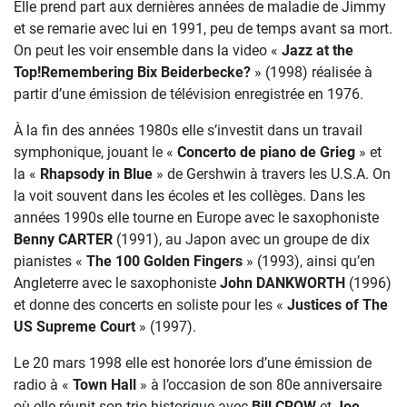
Elle prend part aux dernières années de maladie de Jimmy
et se remarie avec lui en 1991, peu de temps avant sa mort.
On peut les voir ensemble dans la video «
Jazz at
the
Top!Remembering Bix Beiderbecke?
» (1998) réalisée à
partir d’une émission de télévision enregistrée en 1976.
À la fin des années 1980s elle s’investit dans un travail
symphonique, jouant le «
Concerto de piano de Grieg
» et
la «
Rhapsody in Blue
» de Gershwin à travers les U.S.A. On
la voit souvent dans les écoles et les collèges. Dans les
années 1990s elle tourne en Europe avec le saxophoniste
Benny CARTER
(1991), au Japon avec un groupe de dix
pianistes «
The 100 Golden Fingers
» (1993), ainsi qu’en
Angleterre avec le saxophoniste
John DANKWORTH
(1996)
et donne des concerts en soliste pour les «
Justices of The
US Supreme
Court
» (1997).
Le 20 mars 1998 elle est honorée lors d’une émission de
radio à «
Town Hall
» à l’occasion de son 80e anniversaire
où elle réunit son trio historique avec
Bill CROW
et
Joe